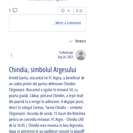
1
0
Write a comment...
Newest
Ty Restrepo
Sep 24, 2023
Chindia, simbolul Argesului
Arnold Garita, atacantul lui FC Argeș, a beneficiat de 
un cadou primit din partea defensivei Chindiei 
Târgoviște. Atacantul a egalat în minutul 54, cu 
poarta goală. Căbuz, portarul Chindiei, a ieșit mult 
din poartă la o minge în adâncime. A degajat prost, 
direct în colegul Corinus. Turnul Chindia – simbolul 
Târgoviștei. Vacanța de iarnă: 15 locuri din România 
pentru un concediu minunat. FC Arges - Chindia LIVE 
de la 16:45 | Chindia vrea revansa in fata Argesului, 
dupa ce pitestenii le-au spulberat sansele la playoff! 