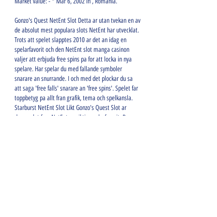
Market value: - * Mar 6, 2002 in , Romania. 
Gonzo's Quest NetEnt Slot Detta ar utan tvekan en av 
de absolut mest populara slots NetEnt har utvecklat. 
Trots att spelet slapptes 2010 ar det an idag en 
spelarfavorit och den NetEnt slot manga casinon 
valjer att erbjuda free spins pa for att locka in nya 
spelare. Har spelar du med fallande symboler 
snarare an snurrande. I och med det plockar du sa 
att saga 'free falls' snarare an 'free spins'. Spelet far 
toppbetyg pa allt fran grafik, tema och spelkansla. 
Starburst NetEnt Slot Likt Gonzo's Quest Slot ar 
denna slot fran NetEnt en riktig spelarfavorit. Beror 
detta pa att detta spel ar helt unikt och nyskapande? 
Spelet har en hel del ar pa nacken och kan faktiskt 
med dagens standard se en aning utdaterat ut, arges 
chindia. En rad casinon valjer att erbjuda spelare free 
spins just pa detta spel nar du plockar en 
valkomstbonus eller tar del av ett no deposit free 
spins erbjudande. Om du vill testa NetEnts slots 
online direkt med sa lite tjafs och konstigheter som 
mojligt sa ar en NetEnt free spins bonus det basta 
sattet att ga tillvaga. NetEnt skapar bland de basta 