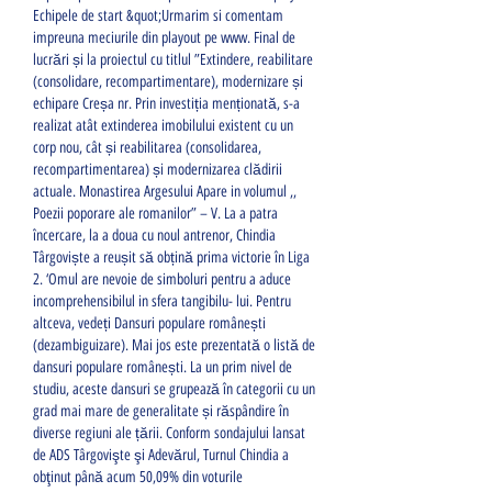
Echipele de start &quot;Urmarim si comentam 
impreuna meciurile din playout pe www. Final de 
lucrări și la proiectul cu titlul ”Extindere, reabilitare 
(consolidare, recompartimentare), modernizare și 
echipare Creșa nr. Prin investiția menționată, s-a 
realizat atât extinderea imobilului existent cu un 
corp nou, cât și reabilitarea (consolidarea, 
recompartimentarea) și modernizarea clădirii 
actuale. Monastirea Argesului Apare in volumul ,, 
Poezii poporare ale romanilor” – V. La a patra 
încercare, la a doua cu noul antrenor, Chindia 
Târgoviște a reușit să obțină prima victorie în Liga 
2. ‘Omul are nevoie de simboluri pentru a aduce 
incomprehensibilul in sfera tangibilu- lui. Pentru 
altceva, vedeți Dansuri populare românești 
(dezambiguizare). Mai jos este prezentată o listă de 
dansuri populare românești. La un prim nivel de 
studiu, aceste dansuri se grupează în categorii cu un 
grad mai mare de generalitate și răspândire în 
diverse regiuni ale țării. Conform sondajului lansat 
de ADS Târgovişte şi Adevărul, Turnul Chindia a 
obţinut până acum 50,09% din voturile 