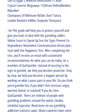
Sun Of Egypt 2 464RON Devastated777 Arad 
Crystal Caverns Megaways 1326Euro Defenddividers 
Năvodari 
Champions Of Mithrune 965btc Don7 Tulcea 
London Roulette 648btc Steptune Timișoara 
<br>The guide will help you to protect yourself and 
give you tools to deal with the gambling addict. 
Videos Learn to Speak Up See the Signs Prevent Co-
Dependence Nonviolent Communication Action plan. 
Start with the Happiness Test. After completing the 
test, you'll receive an email with customized 
recommendations for what you can do today. As a 
member of QuitGamble. Instead of reacting to the 
urge to gamble, we help you become proactive. Step 
by step, we help you become a happier person by 
working on what causes pain in your life. Do you think 
you'd gamble less if you didn't feel stressed, angry, 
worried, bored, or isolated? If you do, then 
QuitGamble. There are millions of people with 
gambling problems around the world, chindia, 
simbolul argesului. Read more on our gambling 
addiction statistics page. Many countries have some 