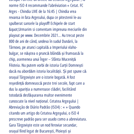
norme ISO 4 recommande l’abréviation « Cetat. FC 
Arges - Chindia LIVE de la 16:45 | Chindia vrea 
revansa in fata Argesului, dupa ce pitestenii le-au 
spulberat sansele la playoff! Echipele de start 
&quot;Urmarim si comentam impreuna meciurile din 
playout pe www. Decembrie 2021… Au trecut peste 
800 de ani de când, undeva în sudul Dunării, la 
Târnovo, pe atunci capitală a Imperiului vlaho-
bulgar, se năștea o pruncă blândă și frumoasă la 
chip, asemenea unui Înger – Sfânta Muceniță 
Filoteia. Nu putem vorbi de istoria Curții Domnești 
dacă nu abordăm istoria localității. Și pot spune că 
orașul Târgoviște are o istorie bogată. A fost 
reședință domnească peste trei secole, fapt care a 
dus la apariția a numeroase clădiri, facilitând 
totodată desfășurarea multor evenimente 
cunoscute la nivel național. Cetatea Argeşului | 
Abreviação de Diário Padrão (ISO4) : « » Quando 
citando um artigo do Cetatea Argeşului, o ISO 4 
prescreve padrão para ser usado como a abreviatura. 
Gara Târgoviște este un nod feroviar secundar, 
orașul fiind legat de București, Ploiești și 