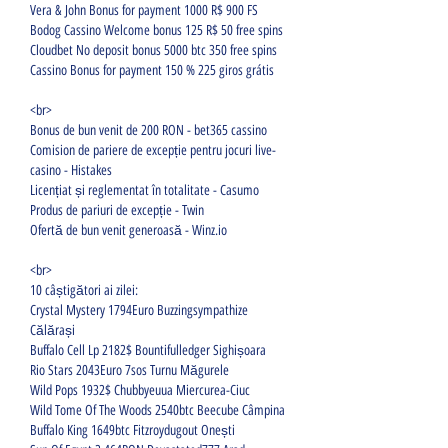
Vera & John Bonus for payment 1000 R$ 900 FS
Bodog Cassino Welcome bonus 125 R$ 50 free spins
Cloudbet No deposit bonus 5000 btc 350 free spins
Cassino Bonus for payment 150 % 225 giros grátis
<br>
Bonus de bun venit de 200 RON - bet365 cassino
Comision de pariere de excepție pentru jocuri live- 
casino - Histakes
Licențiat și reglementat în totalitate - Casumo
Produs de pariuri de excepție - Twin
Ofertă de bun venit generoasă - Winz.io
<br>
10 câștigători ai zilei:
Crystal Mystery 1794Euro Buzzingsympathize 
Călărași 
Buffalo Cell Lp 2182$ Bountifulledger Sighișoara 
Rio Stars 2043Euro 7sos Turnu Măgurele 
Wild Pops 1932$ Chubbyeuua Miercurea-Ciuc 
Wild Tome Of The Woods 2540btc Beecube Câmpina 
Buffalo King 1649btc Fitzroydugout Onești 