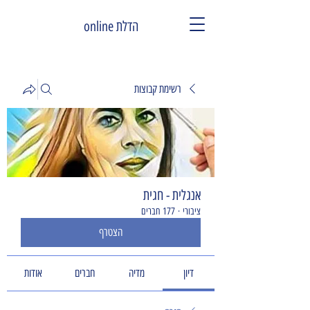
הדלת online
רשימת קבוצות
אנגלית - חגית
ציבורי
·
177 חברים
הצטרף
דיון
מדיה
חברים
אודות