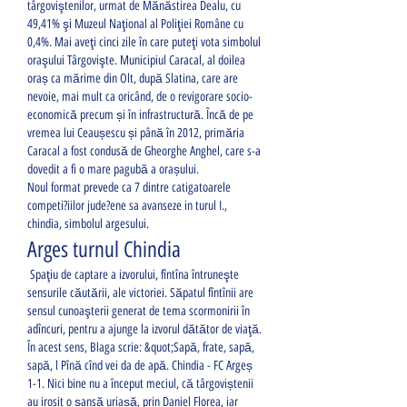
târgoviştenilor, urmat de Mănăstirea Dealu, cu 
49,41% şi Muzeul Naţional al Poliţiei Române cu 
0,4%. Mai aveţi cinci zile în care puteţi vota simbolul 
oraşului Târgovişte. Municipiul Caracal, al doilea 
oraș ca mărime din Olt, după Slatina, care are 
nevoie, mai mult ca oricând, de o revigorare socio- 
economică precum și în infrastructură. Încă de pe 
vremea lui Ceaușescu și până în 2012, primăria 
Caracal a fost condusă de Gheorghe Anghel, care s-a 
dovedit a fi o mare pagubă a orașului. 
Noul format prevede ca 7 dintre catigatoarele 
competi?iilor jude?ene sa avanseze in turul I., 
chindia, simbolul argesului.
Arges turnul Chindia
 Spaţiu de captare a izvorului, fîntîna întruneşte 
sensurile căutării, ale victoriei. Săpatul fîntînii are 
sensul cunoaşterii generat de tema scormonirii în 
adîncuri, pentru a ajunge la izvorul dătător de viaţă. 
În acest sens, Blaga scrie: &quot;Sapă, frate, sapă, 
sapă, l Pînă cînd vei da de apă. Chindia - FC Argeș 
1-1. Nici bine nu a început meciul, că târgoviștenii 
au irosit o șansă uriașă, prin Daniel Florea, iar 