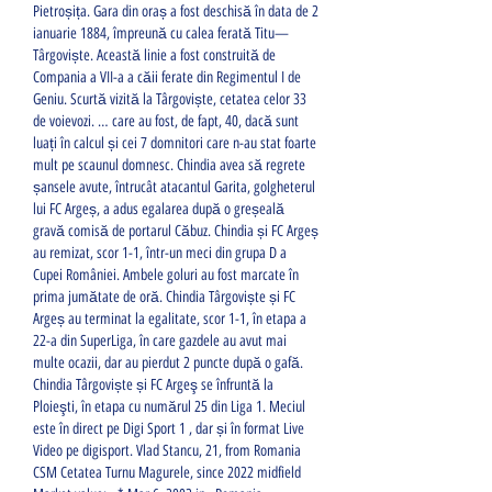
Pietroșița. Gara din oraș a fost deschisă în data de 2 
ianuarie 1884, împreună cu calea ferată Titu—
Târgoviște. Această linie a fost construită de 
Compania a VII-a a căii ferate din Regimentul I de 
Geniu. Scurtă vizită la Târgoviște, cetatea celor 33 
de voievozi. … care au fost, de fapt, 40, dacă sunt 
luați în calcul și cei 7 domnitori care n-au stat foarte 
mult pe scaunul domnesc. Chindia avea să regrete 
șansele avute, întrucât atacantul Garita, golgheterul 
lui FC Argeș, a adus egalarea după o greșeală 
gravă comisă de portarul Căbuz. Chindia și FC Argeș 
au remizat, scor 1-1, într-un meci din grupa D a 
Cupei României. Ambele goluri au fost marcate în 
prima jumătate de oră. Chindia Târgoviște și FC 
Argeș au terminat la egalitate, scor 1-1, în etapa a 
22-a din SuperLiga, în care gazdele au avut mai 
multe ocazii, dar au pierdut 2 puncte după o gafă. 
Chindia Târgoviște și FC Argeş se înfruntă la 
Ploieşti, în etapa cu numărul 25 din Liga 1. Meciul 
este în direct pe Digi Sport 1 , dar și în format Live 
Video pe digisport. Vlad Stancu, 21, from Romania 
CSM Cetatea Turnu Magurele, since 2022 midfield 