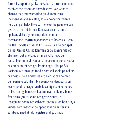
form of support organizations, but far from everyone 
receives the attention they deserve. We want to 
change that. We wanted to build something 
inexpensive and scalable, so everyone that wants 
help can get help! If we can relieve the pain, we can 
get rid of the addiction. Bonusbalansen ar inte 
spelbar. Vid uttag kommer den eventuellt 
aterstaende insattningsbonusen att forverkas. Besok 
nu 18+ | Spela ansvarsfullt | www. Casino och spel 
online. Online Casino kan vara bade spannande och 
skoj men det ar viktigt att man kollar upp de 
natcasinon man vill spela pa innan man borjar spela 
casino pa natet och gor insattningar. Har pa Alla 
Casinon. Att tanka pa for dig som vill spela pa online 
casinos: - spela endast pa ett svenskt casino med 
den senaste tekniken, bra svensk kundsupport som 
svarar pa dina fragor snabbt. Vanliga casino bonusar 
: - insattningsbonus (reloadbonus) - valkomstbonus - 
free spins, gratis spinn och gratis snurr. En 
insattningsbonus och valkomstbonus ar en bonus nya 
kunder som matchar beloppet som du satter in i 
samband med att du registrerar dig, chindia, 