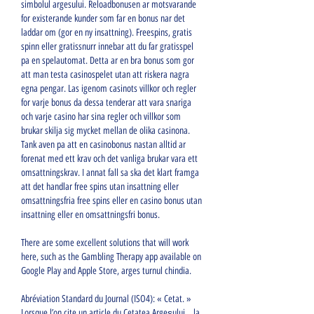
simbolul argesului. Reloadbonusen ar motsvarande 
for existerande kunder som far en bonus nar det 
laddar om (gor en ny insattning). Freespins, gratis 
spinn eller gratissnurr innebar att du far gratisspel 
pa en spelautomat. Detta ar en bra bonus som gor 
att man testa casinospelet utan att riskera nagra 
egna pengar. Las igenom casinots villkor och regler 
for varje bonus da dessa tenderar att vara snariga 
och varje casino har sina regler och villkor som 
brukar skilja sig mycket mellan de olika casinona. 
Tank aven pa att en casinobonus nastan alltid ar 
forenat med ett krav och det vanliga brukar vara ett 
omsattningskrav. I annat fall sa ska det klart framga 
att det handlar free spins utan insattning eller 
omsattningsfria free spins eller en casino bonus utan 
insattning eller en omsattningsfri bonus.
There are some excellent solutions that will work 
here, such as the Gambling Therapy app available on 
Google Play and Apple Store, arges turnul chindia.
Abréviation Standard du Journal (ISO4): « Cetat. » 
Lorsque l’on cite un article du Cetatea Argeşului. , la 