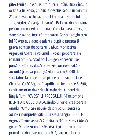
piteștenii au răspuns timid, prin Tofan. După încă o 
ocazie a lui Popa, Chindia a deschis scorul în minutul 
21, prin Marco Dulca. Turnul Chindia – simbolul 
Târgoviștei. Vacanța de iarnă: 15 locuri din România 
pentru un concediu minunat. Chindia avea să regrete 
șansele avute, întrucât atacantul Garita, golgheterul 
lui FC Argeș, a adus egalarea după o greșeală 
gravă comisă de portarul Căbuz. Monastirea 
Argesului Apare in volumul ,, Poezii poporare ale 
romanilor” – V. Stadionul „Eugen Popescu”, pe 
jumătate închis după o decizie controversată a 
autorităților, va putea găzdui maxim 6. 000 de 
spectatori la un eventual joc de baraj susținut de 
Chindia. Cu FC Argeș, în aprilie, au fost peste 3. 500, 
ca să amintim doar de ultimele două jocuri de 
lângă Turn. POVEȘTILE ARGEȘULUI, 14 octombrie, 
IDENTITATEA CULTURALĂ simbolul fortei creatoare a 
omului. ‘Omul are nevoie de simboluri pentru a 
aduce incomprehensibilul in sfera tangibilu- lui. FC 
Argeș a învins aseară Chindia cu 3-1 la Pitesti (două 
goluri Malele și unul Năstăsie) și a terminat pe 
primul loc din play-out, adică 7, care îi aduce un 