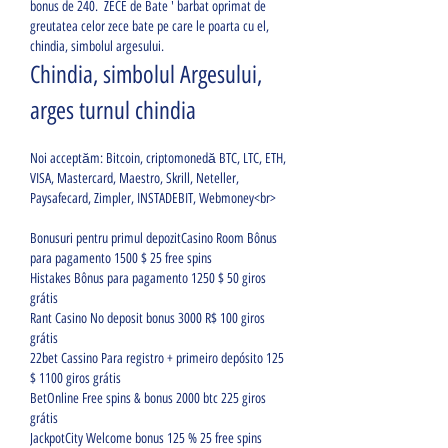
bonus de 240.  ZECE de Bate ' barbat oprimat de 
greutatea celor zece bate pe care le poarta cu el, 
chindia, simbolul argesului.
Chindia, simbolul Argesului, 
arges turnul chindia
Noi acceptăm: Bitcoin, criptomonedă BTC, LTC, ETH, 
VISA, Mastercard, Maestro, Skrill, Neteller, 
Paysafecard, Zimpler, INSTADEBIT, Webmoney<br>
Bonusuri pentru primul depozitCasino Room Bônus 
para pagamento 1500 $ 25 free spins
Histakes Bônus para pagamento 1250 $ 50 giros 
grátis
Rant Casino No deposit bonus 3000 R$ 100 giros 
grátis
22bet Cassino Para registro + primeiro depósito 125 
$ 1100 giros grátis
BetOnline Free spins & bonus 2000 btc 225 giros 
grátis
JackpotCity Welcome bonus 125 % 25 free spins