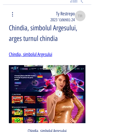
חזרה
Ty Restrepo
Ty Restrepo
24 בספטמבר 2023
Chindia, simbolul Argesului, 
arges turnul chindia
Chindia, simbolul Argesului
Chindia, simbolul Argesului