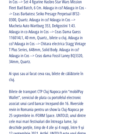
in Cos --> Set 4 figurine Hasbro Star Wars Mission 
Fleet Bad Batch, 6 Cm. Adauga in co? Adauga in Cos -
-> Ceas Barbatesc Seiko Presage Perpetual 8F32-
0300, Quartz. Adauga in co? Adauga in Cos --> 
Macheta Auto Wartburg 353, DeAgostini 1:43. 
Adauga in co Adauga in Cos --> Ceas Dama Guess 
116014L1, 40 mm, Quartz., bilete u cluj. Adauga in 
co? Adauga in Cos --> Chitara electrica Stagg Vintage 
T Plus Series, 648mm, Solid Body. Adauga in co? 
Adauga in Cos --> Ceas dama Fossil Laney BQ3320, 
34mm, Quartz.
Ai spus sau ai facut ceva rau, bilete de călătorie în 
cluj.
Bilete de transport CTP Cluj Napoca prin “mobilPay 
Wallet”, serviciul de plata cu portofelul electronic 
asociat unui card bancar Incepand din 16. Riverside 
revin in Romania pentru un show la Cluj-Napoca pe 
25 septembrie in /FORM Space. UNTOLD, unul dintre 
cele mai mari festivaluri din întreaga lume, își 
deschide porțile, timp de 4 zile și 4 nopți, între 9 și 
12 septembrie 2021. Astfel, UNTOLD este unul dintre 