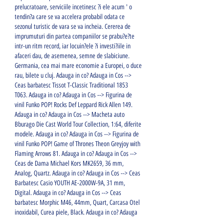
prelucratoare, serviciile incetinesc ?i ele acum ' o 
tendin?a care se va accelera probabil odata ce 
sezonul turistic de vara se va incheia. Cererea de 
imprumuturi din partea companiilor se prabu?e?te 
intr-un ritm record, iar locuin?ele ?i investi?iile in 
afaceri dau, de asemenea, semne de slabiciune. 
Germania, cea mai mare economie a Europei, o duce 
rau, bilete u cluj. Adauga in co? Adauga in Cos --> 
Ceas barbatesc Tissot T-Classic Traditional 1853 
T063. Adauga in co? Adauga in Cos --> Figurina de 
vinil Funko POP! Rocks Def Leppard Rick Allen 149. 
Adauga in co? Adauga in Cos --> Macheta auto 
Bburago Die Cast World Tour Collection, 1:64, diferite 
modele. Adauga in co? Adauga in Cos --> Figurina de 
vinil Funko POP! Game of Thrones Theon Greyjoy with 
Flaming Arrows 81. Adauga in co? Adauga in Cos --> 
Ceas de Dama Michael Kors MK2659, 36 mm, 
Analog, Quartz. Adauga in co? Adauga in Cos --> Ceas 
Barbatesc Casio YOUTH AE-2000W-9A, 31 mm, 
Digital. Adauga in co? Adauga in Cos --> Ceas 
barbatesc Morphic M46, 44mm, Quart, Carcasa Otel 
inoxidabil, Curea piele, Black. Adauga in co? Adauga 