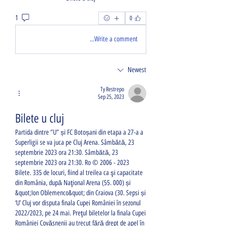
1
0
Write a comment...
Newest
Ty Restrepo
Sep 25, 2023
Bilete u cluj
Partida dintre ”U” și FC Botoșani din etapa a 27-a a 
Superligii se va juca pe Cluj Arena. Sâmbătă, 23 
septembrie 2023 ora 21:30. Sâmbătă, 23 
septembrie 2023 ora 21:30. Ro © 2006 - 2023 
Bilete. 335 de locuri, fiind al treilea ca şi capacitate 
din România, după Naţional Arena (55. 000) și 
&quot;Ion Oblemenco&quot; din Craiova (30. Sepsi și 
‘U’ Cluj vor disputa finala Cupei României în sezonul 
2022/2023, pe 24 mai. Preţul biletelor la finala Cupei 
României Covăsnenii au trecut fără drept de apel în 