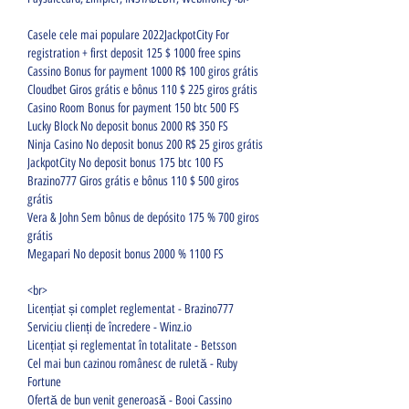
Casele cele mai populare 2022JackpotCity For 
registration + first deposit 125 $ 1000 free spins
Cassino Bonus for payment 1000 R$ 100 giros grátis
Cloudbet Giros grátis e bônus 110 $ 225 giros grátis
Casino Room Bonus for payment 150 btc 500 FS
Lucky Block No deposit bonus 2000 R$ 350 FS
Ninja Casino No deposit bonus 200 R$ 25 giros grátis
JackpotCity No deposit bonus 175 btc 100 FS
Brazino777 Giros grátis e bônus 110 $ 500 giros 
grátis
Vera & John Sem bônus de depósito 175 % 700 giros 
grátis
Megapari No deposit bonus 2000 % 1100 FS
<br>
Licențiat și complet reglementat - Brazino777
Serviciu clienți de încredere - Winz.io
Licențiat și reglementat în totalitate - Betsson
Cel mai bun cazinou românesc de ruletă - Ruby 
Fortune
Ofertă de bun venit generoasă - Booi Cassino