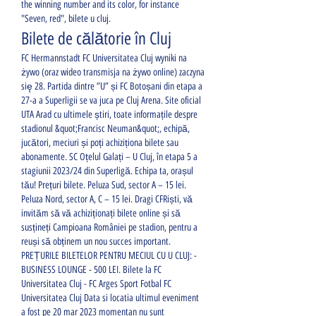
the winning number and its color, for instance 
"Seven, red", bilete u cluj.
Bilete de călătorie în Cluj
FC Hermannstadt FC Universitatea Cluj wyniki na 
żywo (oraz wideo transmisja na żywo online) zaczyna 
się 28. Partida dintre ”U” și FC Botoșani din etapa a 
27-a a Superligii se va juca pe Cluj Arena. Site oficial 
UTA Arad cu ultimele știri, toate informațile despre 
stadionul &quot;Francisc Neuman&quot;, echipă, 
jucători, meciuri și poți achiziționa bilete sau 
abonamente. SC Oțelul Galați – U Cluj, în etapa 5 a 
stagiunii 2023/24 din Superligă. Echipa ta, orașul 
tău! Prețuri bilete. Peluza Sud, sector A – 15 lei. 
Peluza Nord, sector A, C – 15 lei. Dragi CFRiști, vă 
invităm să vă achiziționați bilete online și să 
susțineți Campioana României pe stadion, pentru a 
reuși să obținem un nou succes important. 
PREȚURILE BILETELOR PENTRU MECIUL CU U CLUJ: - 
BUSINESS LOUNGE - 500 LEI. Bilete la FC 
Universitatea Cluj - FC Arges Sport Fotbal FC 
Universitatea Cluj Data si locatia ultimul eveniment 
a fost pe 20 mar 2023 momentan nu sunt 