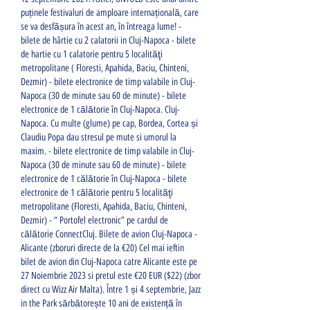
puținele festivaluri de amploare internațională, care 
se va desfășura în acest an, în întreaga lume! - 
bilete de hârtie cu 2 calatorii in Cluj-Napoca - bilete 
de hartie cu 1 calatorie pentru 5 localităţi 
metropolitane ( Floresti, Apahida, Baciu, Chinteni, 
Dezmir) - bilete electronice de timp valabile in Cluj-
Napoca (30 de minute sau 60 de minute) - bilete 
electronice de 1 călătorie în Cluj-Napoca. Cluj-
Napoca. Cu multe (glume) pe cap, Bordea, Cortea și 
Claudiu Popa dau stresul pe mute si umorul la 
maxim. - bilete electronice de timp valabile in Cluj-
Napoca (30 de minute sau 60 de minute) - bilete 
electronice de 1 călătorie în Cluj-Napoca - bilete 
electronice de 1 călătorie pentru 5 localităţi 
metropolitane (Floresti, Apahida, Baciu, Chinteni, 
Dezmir) - “ Portofel electronic” pe cardul de 
călătorie ConnectCluj. Bilete de avion Cluj-Napoca - 
Alicante (zboruri directe de la €20) Cel mai ieftin 
bilet de avion din Cluj-Napoca catre Alicante este pe 
27 Noiembrie 2023 si pretul este €20 EUR ($22) (zbor 
direct cu Wizz Air Malta). Între 1 și 4 septembrie, Jazz 
in the Park sărbătorește 10 ani de existență în 