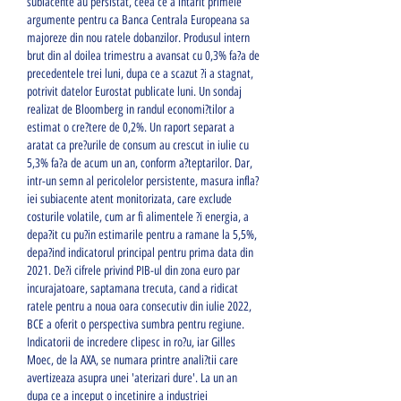
subiacente au persistat, ceea ce a intarit primele 
argumente pentru ca Banca Centrala Europeana sa 
majoreze din nou ratele dobanzilor. Produsul intern 
brut din al doilea trimestru a avansat cu 0,3% fa?a de 
precedentele trei luni, dupa ce a scazut ?i a stagnat, 
potrivit datelor Eurostat publicate luni. Un sondaj 
realizat de Bloomberg in randul economi?tilor a 
estimat o cre?tere de 0,2%. Un raport separat a 
aratat ca pre?urile de consum au crescut in iulie cu 
5,3% fa?a de acum un an, conform a?teptarilor. Dar, 
intr-un semn al pericolelor persistente, masura infla?
iei subiacente atent monitorizata, care exclude 
costurile volatile, cum ar fi alimentele ?i energia, a 
depa?it cu pu?in estimarile pentru a ramane la 5,5%, 
depa?ind indicatorul principal pentru prima data din 
2021. De?i cifrele privind PIB-ul din zona euro par 
incurajatoare, saptamana trecuta, cand a ridicat 
ratele pentru a noua oara consecutiv din iulie 2022, 
BCE a oferit o perspectiva sumbra pentru regiune. 
Indicatorii de incredere clipesc in ro?u, iar Gilles 
Moec, de la AXA, se numara printre anali?tii care 
avertizeaza asupra unei 'aterizari dure'. La un an 
dupa ce a inceput o incetinire a industriei 