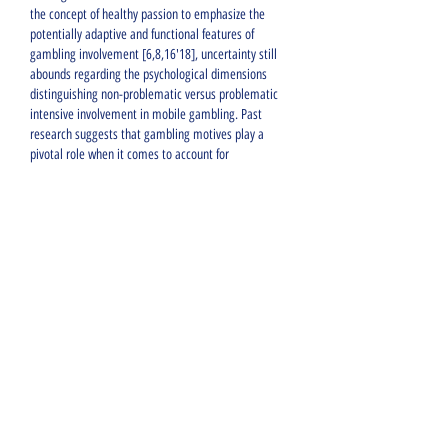
the concept of healthy passion to emphasize the 
potentially adaptive and functional features of 
gambling involvement [6,8,16'18], uncertainty still 
abounds regarding the psychological dimensions 
distinguishing non-problematic versus problematic 
intensive involvement in mobile gambling. Past 
research suggests that gambling motives play a 
pivotal role when it comes to account for 
problematic versus non-problematic gambling 
involvement [19'21]. For example, it has been shown 
that enhancement-related motives (e. In this 
context, our objective is here to determine how the 
antecedents and motivational underpinning of both 
problematic and non-problematic intensive 
involvement in mobile gambling, bilete pentru cluj. 
To do so, we will capitalize on both the uses and 
gratification (U&G) theory from the communication 
and media sciences [23] and the dualistic model of 
passion (DMP) theory from the psychological 
sciences [24]. The U&G approach is a dominant 
theoretical lens in the study of the uses and impacts 
of particular media, from radio and TV to social 