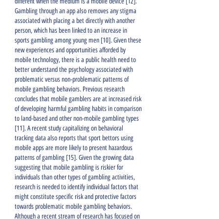
different when the medium is a mobile device [12]. 
Gambling through an app also removes any stigma 
associated with placing a bet directly with another 
person, which has been linked to an increase in 
sports gambling among young men [10]. Given these 
new experiences and opportunities afforded by 
mobile technology, there is a public health need to 
better understand the psychology associated with 
problematic versus non-problematic patterns of 
mobile gambling behaviors. Previous research 
concludes that mobile gamblers are at increased risk 
of developing harmful gambling habits in comparison 
to land-based and other non-mobile gambling types 
[11]. A recent study capitalizing on behavioral 
tracking data also reports that sport bettors using 
mobile apps are more likely to present hazardous 
patterns of gambling [15]. Given the growing data 
suggesting that mobile gambling is riskier for 
individuals than other types of gambling activities, 
research is needed to identify individual factors that 
might constitute specific risk and protective factors 
towards problematic mobile gambling behaviors. 
Although a recent stream of research has focused on 