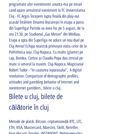
programate alte evenimente anunta-ma pe email 
cand apare urmatorul eveniment la FC Universitatea 
Cluj - FC Arges Începem lupta finală din play-out 
acasă! Întâlnim Dinamo București în etapa a patra 
din Superliga! Partida va avea loc pe 5 august, de la 
ora 21:30, pe Stadionul „Gaz Metan” din Mediaș. 
Etapa a opta din Superliga ne aduce un nou duel pe 
Cluj Arena! Echipa noastră primește vizita celor de la 
Politehnica Iași. Cluj-Napoca. Cu multe (glume) pe 
cap, Bordea, Cortea și Claudiu Popa dau stresul pe 
mute si umorul la maxim. Cluj-Napoca: Magicianul 
Robert Tudor - “In cautarea iepurasului”.  A digital 
revolution: Comparison of demographic profiles, 
attitudes and gambling behavior of Internet and 
nonInternet gamblers., bilete u cluj.
Bilete u cluj, bilete de 
călătorie în cluj
Metode de plată: Bitcoin, criptomonedă BTC, LTC, 
ETH, VISA, Mastercard, Maestro, Skrill, Neteller, 
Paysafecard, Zimpler, INSTADEBIT, Webmoney<br>