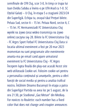
semifinale de CFR Cluj, scor 3-0, în timp ce trupa lui 
Ioan Ovidiu Sabău a învins-o pe UTA Arad cu 1-0. SC 
Oțelul Galați – U Cluj, în etapa 5 a stagiunii 2023/24 
din Superligă. Echipa ta, orașul tău! Prețuri bilete. 
Peluza Sud, sector A – 15 lei. Peluza Nord, sector A, C 
– 15 lei. FC Hermannstadt FC Universitatea Cluj 
wyniki na żywo (oraz wideo transmisja na żywo 
online) zaczyna się 28. Bilete la FC Universitatea Cluj 
- FC Arges Sport Fotbal FC Universitatea Cluj Data si 
locatia ultimul eveniment a fost pe 20 mar 2023 
momentan nu sunt programate alte evenimente 
anunta-ma pe email cand apare urmatorul 
eveniment la FC Universitatea Cluj - FC Arges 
Începem lupta finală din play-out acasă! Acest site 
web utilizează Cookie-uri. Folosim cookie-uri pentru 
a personaliza conținutul și anunțurile, pentru a oferi 
funcții de social media și pentru a analiza traficul 
nostru. Întâlnim Dinamo București în etapa a patra 
din Superliga! Partida va avea loc pe 5 august, de la 
ora 21:30, pe Stadionul „Gaz Metan” din Mediaș. 
For novices to Roulette: each number has a fixed 
color that does not change and croupier announces 