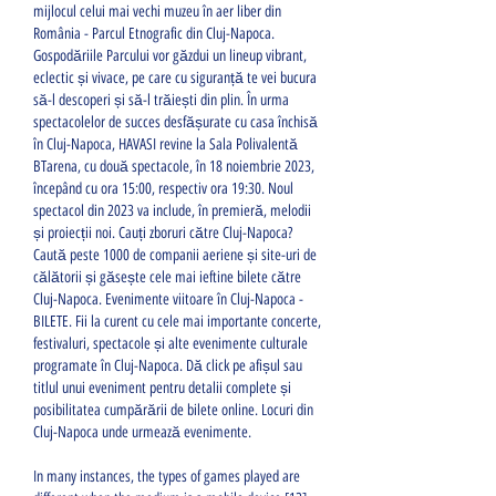
mijlocul celui mai vechi muzeu în aer liber din 
România - Parcul Etnografic din Cluj-Napoca. 
Gospodăriile Parcului vor găzdui un lineup vibrant, 
eclectic și vivace, pe care cu siguranță te vei bucura 
să-l descoperi și să-l trăiești din plin. În urma 
spectacolelor de succes desfășurate cu casa închisă 
în Cluj-Napoca, HAVASI revine la Sala Polivalentă 
BTarena, cu două spectacole, în 18 noiembrie 2023, 
începând cu ora 15:00, respectiv ora 19:30. Noul 
spectacol din 2023 va include, în premieră, melodii 
și proiecții noi. Cauți zboruri către Cluj-Napoca? 
Caută peste 1000 de companii aeriene și site-uri de 
călătorii și găsește cele mai ieftine bilete către 
Cluj-Napoca. Evenimente viitoare în Cluj-Napoca - 
BILETE. Fii la curent cu cele mai importante concerte, 
festivaluri, spectacole și alte evenimente culturale 
programate în Cluj-Napoca. Dă click pe afișul sau 
titlul unui eveniment pentru detalii complete și 
posibilitatea cumpărării de bilete online. Locuri din 
Cluj-Napoca unde urmează evenimente. 
In many instances, the types of games played are 