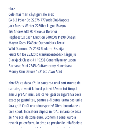
<br>
Cele mai mari câștiguri ale zilei:
Gk 8.3 Poker Dd 2237$ 777sock Cluj-Napoca 
Jack Frost's Winter 2260btc Lugua Brașov 
Tiki Shores 686RON Sueua Dorohoi 
Hephaestus Cash Eruption 840RON Pie90 Onești 
Mayan Gods 1546btc Outhaulduck Tecuci 
Wild Diamond 7x 216$ Roofarm Bistrița 
Fruits On Ice 2532btc Frankincensebask Târgu Jiu 
Blackjack Classic 41 1923$ Generallyarray Lupeni 
Baccarat Mini 234% Guitarstormy Hunedoara 
Money Rain Deluxe 1521btc 7two Arad 
<br>A?a ca daca e?ti in cautarea unui cort munte de 
calitate, ai venit la locul potrivit! Avem tot timpul 
anului pre?uri mici, a?a ca vei gasi cu siguran?a ceva 
exact pe gustul tau, pentru a-?i putea urma pasiunile 
fara griji! Cau?i un cadou sportiv? Ofera bucuria de a 
face sport. Indicatorii clipesc in ro?u: infla?ia de baza 
se ?ine scai de zona euro. Economia zonei euro a 
revenit pe cre?tere, in timp ce presiunile infla?ioniste 