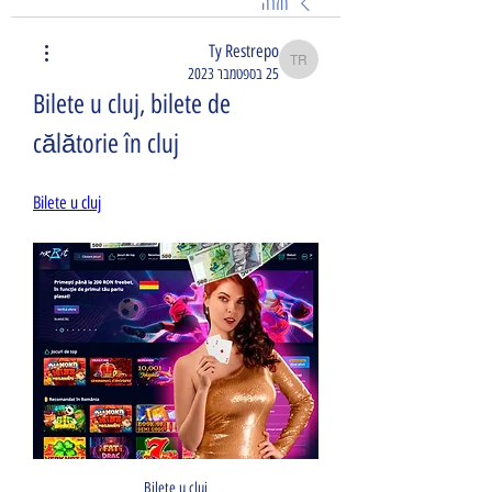
חזרה
Ty Restrepo
Ty Restrepo
25 בספטמבר 2023
Bilete u cluj, bilete de 
călătorie în cluj
Bilete u cluj
Bilete u cluj