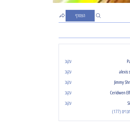
הצטרף
P
עקוב
alexis 
עקוב
Jimmy Sh
עקוב
Ceridwen El
עקוב
S
עקוב
ים (177)