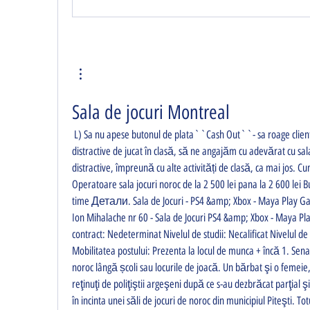
Sala de jocuri Montreal
 L) Sa nu apese butonul de plata``Cash Out``- sa roage clientul s-o faca. Pe lângă Jocuri 
distractive de jucat în clasă, să ne angajăm cu adevărat cu sala
distractive, împreună cu alte activități de clasă, ca mai jos. Cu
Operatoare sala jocuri noroc de la 2 500 lei pana la 2 600 lei Bu
time Детали. Sala de Jocuri - PS4 &amp; Xbox - Maya Play Ga
Ion Mihalache nr 60 - Sala de Jocuri PS4 &amp; Xbox - Maya Play
contract: Nedeterminat Nivelul de studii: Necalificat Nivelul de
Mobilitatea postului: Prezenta la locul de munca + încă 1. Senatul
noroc lângă școli sau locurile de joacă. Un bărbat şi o femeie, 
reţinuţi de poliţiştii argeşeni după ce s-au dezbrăcat parţial şi
în incinta unei săli de jocuri de noroc din municipiul Piteşti. Totu