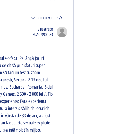
מיון לפי:
החדשות ביותר
Ty Restrepo
23 בספט׳ 2023
 de clasă prin sfaturi super 
m să faci un test cu zoom. 
curesti, Sectorul 2 13 dec Full 
mes, Bucharest, Romania. B-dul 
 Games. 2 500 - 2 800 lei /. Tip 
 experienta: Fara experienta 
 a interzis sălile de jocuri de 
în vârstă de 33 de ani, au fost 
 au făcut acte sexuale explicite 
l s-a întâmplat în mijlocul 