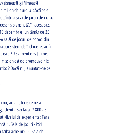
 ovaţionează şi filmează. 
n milion de euro la păcănele, 
; într-o sală de jocuri de noroc 
deschis o anchetă în acest caz. 
2/13 decembrie, un tânăr de 25 
r-o sală de jocuri de noroc, din 
at cu sistem de închidere, ar fi 
réal. 2 332 mentions J’aime. 
 mission est de promouvoir le 
rticol? Dacă nu, anunțați-ne ce 
al.
clientul s-o faca. 2 800 - 3 
cat Nivelul de experienta: Fara 
că 1. Sala de Jocuri - PS4 
Mihalache nr 60 - Sala de 