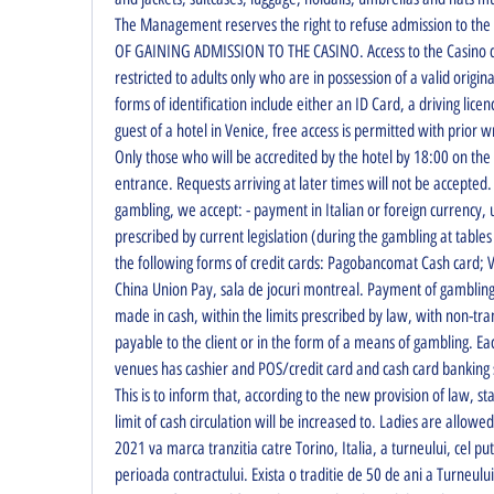
The Management reserves the right to refuse admission to the ha
OF GAINING ADMISSION TO THE CASINO. Access to the Casino di
restricted to adults only who are in possession of a valid origin
forms of identification include either an ID Card, a driving licenc
guest of a hotel in Venice, free access is permitted with prior wr
Only those who will be accredited by the hotel by 18:00 on the d
entrance. Requests arriving at later times will not be accepted.
gambling, we accept: - payment in Italian or foreign currency, 
prescribed by current legislation (during the gambling at table
the following forms of credit cards: Pagobancomat Cash card; 
China Union Pay, sala de jocuri montreal. Payment of gambling 
made in cash, within the limits prescribed by law, with non-tr
payable to the client or in the form of a means of gambling. Eac
venues has cashier and POS/credit card and cash card banking se
This is to inform that, according to the new provision of law, st
limit of cash circulation will be increased to. Ladies are allowe
2021 va marca tranzitia catre Torino, Italia, a turneului, cel put
perioada contractului. Exista o traditie de 50 de ani a Turneului