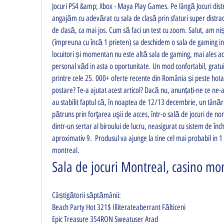
Jocuri PS4 &amp; Xbox - Maya Play Games. Pe lângă Jocuri distra
angajăm cu adevărat cu sala de clasă prin sfaturi super distract
de clasă, ca mai jos. Cum să faci un test cu zoom. Salut, am ni
(împreuna cu încă 1 prieten) sa deschidem o sala de gaming in
locuitori și momentan nu este altă sala de gaming, mai ales a
personal văd in asta o oportunitate. Un mod confortabil, gratuit 
printre cele 25. 000+ oferte recente din România și peste hotar
postare? Te-a ajutat acest articol? Dacă nu, anunțați-ne ce ne-a s
au stabilit faptul că, în noaptea de 12/13 decembrie, un tânăr de
pătruns prin forţarea uşii de acces, într-o sală de jocuri de noro
dintr-un sertar al biroului de lucru, neasigurat cu sistem de înch
aproximativ 9.  Produsul va ajunge la tine cel mai probabil in 1 - 
montreal.
Sala de jocuri Montreal, casino mo
Câștigătorii săptămânii:
Beach Party Hot 321$ Illiterateaberrant Fălticeni 
Epic Treasure 354RON Sweatuser Arad 