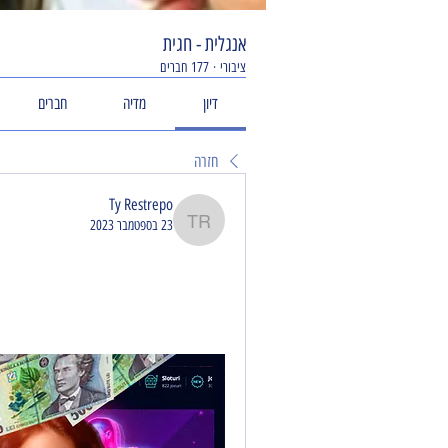
אנגלית - חגית
ציבורי
·
177 חברים
דיון
מדיה
חברים
חזרה
Ty Restrepo
23 בספטמבר 2023
Ty Restrepo