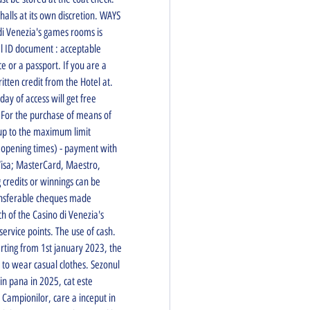
lls at its own discretion. WAYS 
 Venezia's games rooms is 
al ID document : acceptable 
e or a passport. If you are a 
itten credit from the Hotel at. 
ay of access will get free 
 For the purchase of means of 
up to the maximum limit 
s opening times) - payment with 
Visa; MasterCard, Maestro, 
credits or winnings can be 
ansferable cheques made 
h of the Casino di Venezia's 
rvice points. The use of cash. 
arting from 1st january 2023, the 
d to wear casual clothes. Sezonul 
in pana in 2025, cat este 
 Campionilor, care a inceput in 