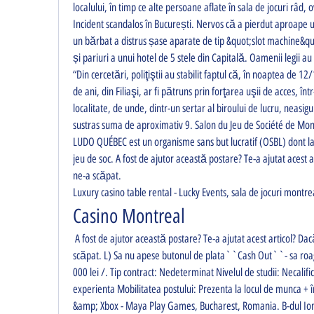
localului, în timp ce alte persoane aflate în sala de jocuri râd,
Incident scandalos în București. Nervos că a pierdut aproape u
un bărbat a distrus șase aparate de tip &quot;slot machine&quot
și pariuri a unui hotel de 5 stele din Capitală. Oamenii legii au 
“Din cercetări, poliţiştii au stabilit faptul că, în noaptea de 1
de ani, din Filiaşi, ar fi pătruns prin forţarea uşii de acces, înt
localitate, de unde, dintr-un sertar al biroului de lucru, neasigur
sustras suma de aproximativ 9. Salon du Jeu de Société de Mont
LUDO QUÉBEC est un organisme sans but lucratif (OSBL) dont la
jeu de soc. A fost de ajutor această postare? Te-a ajutat acest a
ne-a scăpat. 
Luxury casino table rental - Lucky Events, sala de jocuri montre
Casino Montreal
 A fost de ajutor această postare? Te-a ajutat acest articol? Dacă nu, anunțați-ne ce ne-a 
scăpat. L) Sa nu apese butonul de plata``Cash Out``- sa roage 
000 lei /. Tip contract: Nedeterminat Nivelul de studii: Necalifi
experienta Mobilitatea postului: Prezenta la locul de munca + în
&amp; Xbox - Maya Play Games, Bucharest, Romania. B-dul Ion 