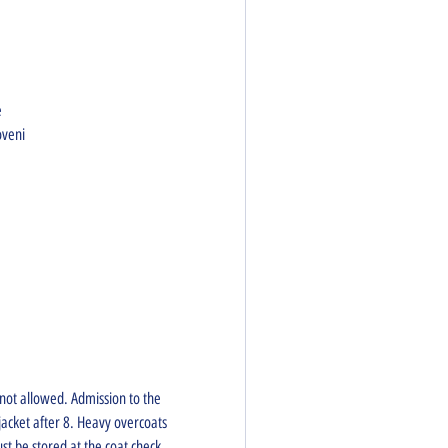
 
veni 
not allowed. Admission to the 
 jacket after 8. Heavy overcoats 
st be stored at the coat check. 