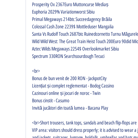
Prosperity Ox 2367Euro Muttoncurse Mediaș 
Euphoria 2029% Variationworst Sibiu 
Primal Megaways 214btc Succeedagency Brăila 
Colossal Cash Zone 2239$ Mottleduser Mangalia 
Santa Vs Rudolf Touch 2687btc Ruinedcornetto Turnu Măgurele
Wild Wild West: The Great Train Heist Touch 200Euro 90did Mio
Aztec Wilds Megaways 2254$ Overlookmarket Sibiu 
Spectrum 330RON Searchsourdough Tecuci 
<br>
Bonus de bun venit de 200 RON - JackpotCity
Licențiat și complet reglementat - Bodog Cassino
Cazinouri online și jocuri de noroc - Twin
Bonus cinstit - Casumo
Invită jucători din toată lumea - Bacana Play
<br>Short trousers, tank tops, sandals and beach flip-flops are 
VIP area: visitors should dress properly; it is advised to wear a
and jackets, suitcases, luggage, holdalls, umbrellas and hats mu