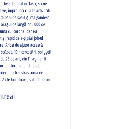
ctive de jucat în clasă, să ne 
ive, împreună cu alte activități 
ște bani de spart și ma gandesc 
 orașul de lângă noi. 000 de 
cuma cu, corona, dar eu 
și rapid de a-ți găsi job-ul 
e. A fost de ajutor această 
căpat. “Din cercetări, poliţiştii 
 25 de ani, din Filiaşi, ar fi 
c, din localitate, de unde, 
idere, ar fi sustras suma de 
2 zile lucratoare, sala de jocuri 
ntreal