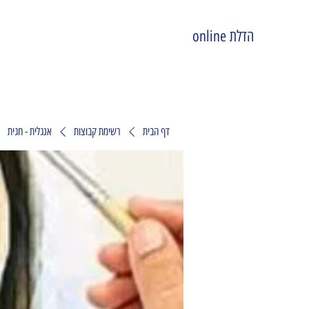
הדלת online
דף הבית
רשימת קבוצות
אנגלית - חגית