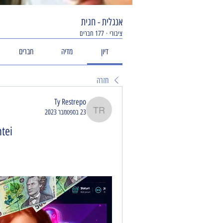
אנגלית - חגית
ציבורי
·
177 חברים
דיון
מדיה
חברים
חזרה
Ty Restrepo
23 בספטמבר 2023
Ty Restrepo
tei