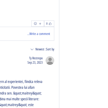
0
Write a comment...
Newest
Sort by:
Ty Restrepo
Sep 23, 2023
citatii. Povestea lui allan 
endra sen. &quot;maitreyi&quot; 
bina mai multe specii literare: 
&quot;maitreyi&quot; este 