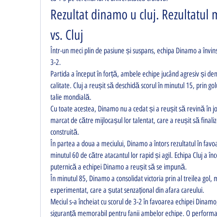
Rezultat dinamo u cluj. Rezultatul 
vs. Cluj
Într-un meci plin de pasiune și suspans, echipa Dinamo a învins e
3-2.
Partida a început în forță, ambele echipe jucând agresiv și de
calitate. Cluj a reușit să deschidă scorul în minutul 15, prin gol
talie mondială.
Cu toate acestea, Dinamo nu a cedat și a reușit să revină în joc
marcat de către mijlocașul lor talentat, care a reușit să finaliz
construită.
În partea a doua a meciului, Dinamo a întors rezultatul în favoar
minutul 60 de către atacantul lor rapid și agil. Echipa Cluj a î
puternică a echipei Dinamo a reușit să se impună.
În minutul 85, Dinamo a consolidat victoria prin al treilea gol, 
experimentat, care a șutat senzațional din afara careului.
Meciul s-a încheiat cu scorul de 3-2 în favoarea echipei Dinamo, 
siguranță memorabil pentru fanii ambelor echipe. O performan