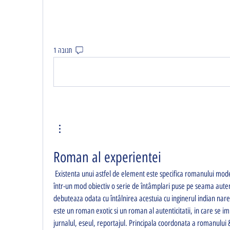
תגובה 1
Roman al experientei
 Existenta unui astfel de element este specifica romanului modern al experientei, fiindca releva 
într-un mod obiectiv o serie de întâmplari puse pe seama autenti
debuteaza odata cu întâlnirea acestuia cu inginerul indian nar
este un roman exotic si un roman al autenticitatii, in care se im
jurnalul, eseul, reportajul. Principala coordonata a romanului 