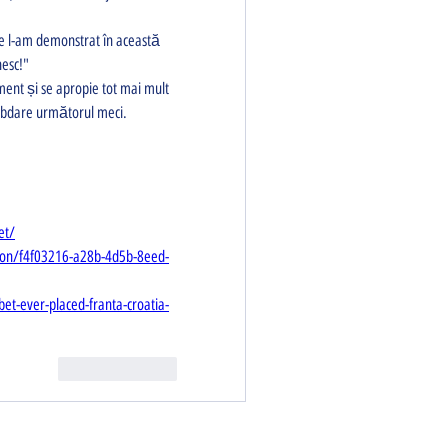
esc!" 
ent și se apropie tot mai mult 
răbdare următorul meci.
et/
sion/f4f03216-a28b-4d5b-8eed-
t-ever-placed-franta-croatia-
Reply
Like