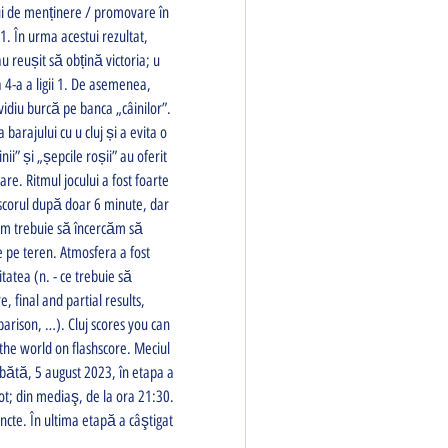
ui de menținere / promovare în 
1. În urma acestui rezultat, 
u reușit să obțină victoria; u 
4-a a ligii 1. De asemenea, 
vidiu burcă pe banca „câinilor”. 
barajului cu u cluj și a evita o 
ii” și „șepcile roșii” au oferit 
re. Ritmul jocului a fost foarte 
scorul după doar 6 minute, dar 
cum trebuie să încercăm să 
 pe teren. Atmosfera a fost 
atea (n. - ce trebuie să 
 final and partial results, 
arison, …). Cluj scores you can 
he world on flashscore. Meciul 
bătă, 5 august 2023, în etapa a 
t; din mediaş, de la ora 21:30. 
ncte. În ultima etapă a câştigat 