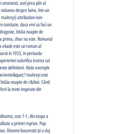
 omenesti, acel prea plin al 
i viziunea despre lume, într-un 
 maitreyi) attribution non-
n concluzie, daca vrei sa faci un 
dragoste, întâia noapte de 
ca prima, chiar nu este. Romanul 
 eliade este un roman al 
parut in 1933, in perioada 
rientei valorifica trairea cat 
ente definitorii. Niste exemple 
erientei&quot;? maitreyi este 
întâia noapte de război. Când 
ii la texte inspirate din 
umătate a primei reprize. Pop 
us. Dinamo bucurești și u cluj 