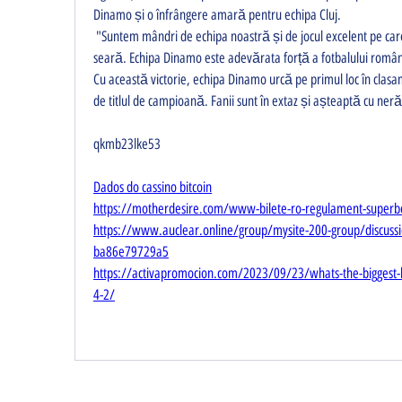
Dinamo și o înfrângere amară pentru echipa Cluj.
 "Suntem mândri de echipa noastră și de jocul excelent pe care l-am demonstrat în această 
seară. Echipa Dinamo este adevărata forță a fotbalului român
Cu această victorie, echipa Dinamo urcă pe primul loc în clasam
de titlul de campioană. Fanii sunt în extaz și așteaptă cu ne
qkmb23lke53
Dados do cassino bitcoin
https://motherdesire.com/www-bilete-ro-regulament-superb
https://www.auclear.online/group/mysite-200-group/discus
ba86e79729a5
https://activapromocion.com/2023/09/23/whats-the-biggest-be
4-2/