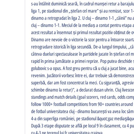
s-au întâlnit duminică seară, în cadrul manșei retur a barajul
liga 1, pe stadionul din „ștefan cel mare” și au remizat, scor 1-
dinamo a retrogradat în liga 2. U cluj – dinamo 1-1 „câinii” nu a
cluj – dinamo 1-1. Meciul de la mediaș a contat pentru etapa a 
acest rezultat a însemnat și primul rezultat pozitiv obținut de o
Dinamo are nevoie de o victorie la scor pentru a întoarce soarta 
retrogradare istorică în liga secundă. De-a lungul timpului, „câin
câteva dueluri spectaculoase în partidele jucate în ștefan cel ma
rapid în prima jumătate a primei reprize. Pop putea deschide 
golubovic s-a opus. A fost greu pentru că u cluj a jucat bine, a
revenim. Jucătorii vorbesc între ei, dar trebuie să demonstreze
superbă, dar am fost concentrat la meci. Cu siguranță, agresivit
schimbe dinamo la retur)”, a declarat dusan uhrin. Cluj livescore,
standings and match details (goal scorers, red cards, odds comp
follow 1000+ football competitions from 90+ countries around t
de fotbal universitatea cluj - dinamo bucurești va avea loc sâm
4-a din superliga româniei, pe stadionul &quot;gaz mediaş&quo
După 3 etape disputate se află pe locul 9 în clasament, cu 4 pu
cu 4-3 pe terenul lui fc universitatea craiova. 