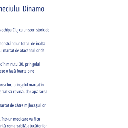
meciului Dinamo 
chipa Cluj cu un scor istoric de 
monstrând un fotbal de înaltă 
ul marcat de atacantul lor de 
 în minutul 30, prin golul 
eze o fază foarte bine 
ea lor, prin golul marcat în 
ncercat să revină, dar apărarea 
marcat de către mijlocașul lor 
într-un meci care va fi cu 
ță remarcabilă a jucătorilor 