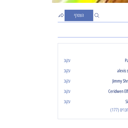
הצטרף
P
עקוב
alexis 
עקוב
Jimmy Sh
עקוב
Ceridwen El
עקוב
S
עקוב
ים (177)