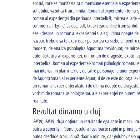
erosul, care se manifesta ca dimensiune esentiala a experientei
sufletului, vazut ca traire limita. Roman al experientei (tema ş
roman al experienţei din perioada interbelică; mircea eliade –
commercial (by-nc) as doc, pdf, txt or read online from scribd. I
eseu despre un roman al experientei si alegi ultima noapte de 
război, trebuie sa te axezi doar pe partea cu razboiul, pentru 
modern, de analiza psihologica &quot;maitreyi&quot; de mircea
autenticitatii si al experientei, un roman de dragoste, exotic, a
interbelica. Roman al experientei/roman psihologic romanul expe
mai intensa, in plan interior, de catre personaje, a unor experi
de &quot;roman al experientei&quot; si de ce este &quot;al exp
un roman al experienței alături de ultima noapte de dragoste, 
vorbim de romane psihologice sau ale experienței ne putem refer
realitate. 
Rezultat dinamo u cluj
 &#39;u&#39; cluja obținut un rezultat de egalitate în meciul cu dinamo, scor 1-1, din etapa a 
patra a superligii. Ritmul jocului a fost foarte rapid în prima j
putea deschide scorul după doar 6 minute, dar golubovic s-a op