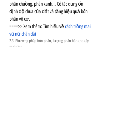
phân chuồng, phân xanh... Có tác dụng ổn 
định độ chua của đất và tăng hiệu quả bón 
phân vô cơ.
====>> Xem thêm: Tìm hiểu về 
cách trồng mai 
vũ nữ chân dài
2.3. Phương pháp bón phân, lượng phân bón cho cây 
mai vàng
Phân NPK 20-20-15 hòa loãng để tưới, với 
lượng 50-100g cho 15-20 lít nước, khoảng 
15-20 ngày tưới một lần. Khi mai đã lớn, 
lượng phân bón cần tăng dần và khoảng cách 
giữa các lần bón cũng xa hơn. Lượng bón 
khoảng 20-50g/gốc/lần bón, cách khoảng 20-
30 ngày một lần.
Khi cây đã cho hoa ổn định, hàng năm cần 
bón bổ sung phân hữu cơ từ 5-10kg/gốc. Sử 
dụng NPK 20-20-15 + TE hoặc NPK 16-12-8-11 
+ TE bón khoảng 3-4 lần mỗi năm vào các 
đợt: sau khi tàn hoa, cắt tỉa cành; đầu mùa 