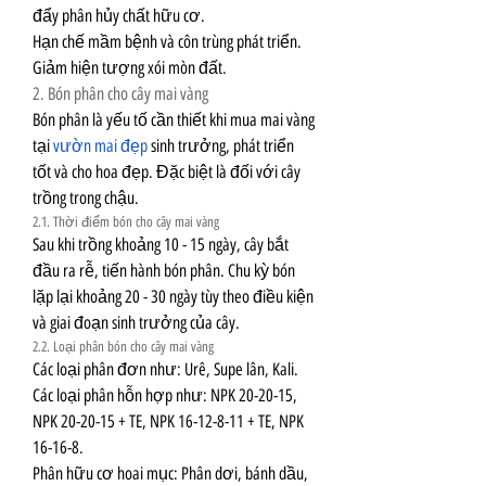
đẩy phân hủy chất hữu cơ.
Hạn chế mầm bệnh và côn trùng phát triển.
Giảm hiện tượng xói mòn đất.
2. Bón phân cho cây mai vàng
Bón phân là yếu tố cần thiết khi mua mai vàng 
tại 
vườn mai đẹp
 sinh trưởng, phát triển 
tốt và cho hoa đẹp. Đặc biệt là đối với cây 
trồng trong chậu.
2.1. Thời điểm bón cho cây mai vàng
Sau khi trồng khoảng 10 - 15 ngày, cây bắt 
đầu ra rễ, tiến hành bón phân. Chu kỳ bón 
lặp lại khoảng 20 - 30 ngày tùy theo điều kiện 
và giai đoạn sinh trưởng của cây.
2.2. Loại phân bón cho cây mai vàng
Các loại phân đơn như: Urê, Supe lân, Kali.
Các loại phân hỗn hợp như: NPK 20-20-15, 
NPK 20-20-15 + TE, NPK 16-12-8-11 + TE, NPK 
16-16-8.
Phân hữu cơ hoai mục: Phân dơi, bánh dầu, 