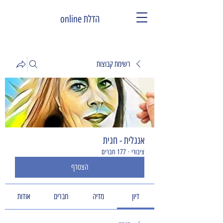
הדלת online
רשימת קבוצות
אנגלית - חגית
ציבורי
·
177 חברים
הצטרף
דיון
מדיה
חברים
אודות