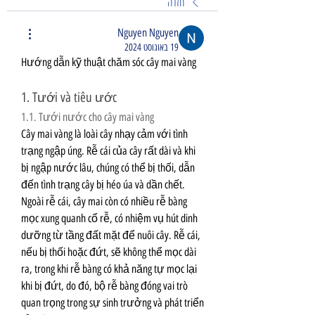
חזרה
Nguyen Nguyen
19 באוגוסט 2024
Hướng dẫn kỹ thuật chăm sóc cây mai vàng
1. Tưới và tiêu ước
1.1. Tưới nước cho cây mai vàng
Cây mai vàng là loài cây nhạy cảm với tình 
trạng ngập úng. Rễ cái của cây rất dài và khi 
bị ngập nước lâu, chúng có thể bị thối, dẫn 
đến tình trạng cây bị héo úa và dần chết. 
Ngoài rễ cái, cây mai còn có nhiều rễ bàng 
mọc xung quanh cổ rễ, có nhiệm vụ hút dinh 
dưỡng từ tầng đất mặt để nuôi cây. Rễ cái, 
nếu bị thối hoặc đứt, sẽ không thể mọc dài 
ra, trong khi rễ bàng có khả năng tự mọc lại 
khi bị đứt, do đó, bộ rễ bàng đóng vai trò 
quan trọng trong sự sinh trưởng và phát triển 