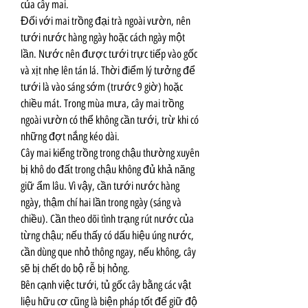
của cây mai.
Đối với mai trồng đại trà ngoài vườn, nên 
tưới nước hàng ngày hoặc cách ngày một 
lần. Nước nên được tưới trực tiếp vào gốc 
và xịt nhẹ lên tán lá. Thời điểm lý tưởng để 
tưới là vào sáng sớm (trước 9 giờ) hoặc 
chiều mát. Trong mùa mưa, cây mai trồng 
ngoài vườn có thể không cần tưới, trừ khi có 
những đợt nắng kéo dài.
Cây mai kiểng trồng trong chậu thường xuyên 
bị khô do đất trong chậu không đủ khả năng 
giữ ẩm lâu. Vì vậy, cần tưới nước hàng 
ngày, thậm chí hai lần trong ngày (sáng và 
chiều). Cần theo dõi tình trạng rút nước của 
từng chậu; nếu thấy có dấu hiệu úng nước, 
cần dùng que nhỏ thông ngay, nếu không, cây 
sẽ bị chết do bộ rễ bị hỏng.
Bên cạnh việc tưới, tủ gốc cây bằng các vật 
liệu hữu cơ cũng là biện pháp tốt để giữ độ 