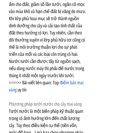
ẩm cho đất, giảm số lần tưới, ngăn cỏ mọc 
vào mùa khô và hạn chế đất bị văng do mưa. 
Khi lớp phủ hoai mục sẽ trở thành nguồn 
dinh dưỡng cho cây và cải tạo tính chất của 
đất theo hướng có lợi. Tuy nhiên, cần theo 
dõi thường xuyên vì lớp phủ hữu cơ cũng có 
thể là môi trường thuận lợi cho sự phát 
triển của mối và các loại côn trùng có hại.
Nước tưới cần được lấy từ nguồn sạch, 
nếu dùng nước máy thì phải để nước trong 
thùng ít nhất một ngày trước khi tưới.
====>> Bài viết liên quan: Top 
điểm bán mai 
vàng
 uy tín
Phương pháp tưới nước cho cây mai vàng
Tưới nước là một biện pháp kỹ thuật quan 
trọng có ảnh hưởng lớn đến chất lượng 
cây. Tùy theo điều kiện cụ thể (tiền vốn, 
mức độ hạn...) mà lựa chọn phương pháp 