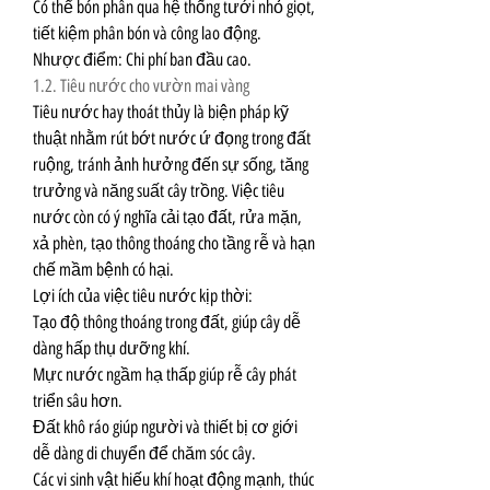
Có thể bón phân qua hệ thống tưới nhỏ giọt, 
tiết kiệm phân bón và công lao động.
Nhược điểm: Chi phí ban đầu cao.
1.2. Tiêu nước cho vườn mai vàng
Tiêu nước hay thoát thủy là biện pháp kỹ 
thuật nhằm rút bớt nước ứ đọng trong đất 
ruộng, tránh ảnh hưởng đến sự sống, tăng 
trưởng và năng suất cây trồng. Việc tiêu 
nước còn có ý nghĩa cải tạo đất, rửa mặn, 
xả phèn, tạo thông thoáng cho tầng rễ và hạn 
chế mầm bệnh có hại.
Lợi ích của việc tiêu nước kịp thời:
Tạo độ thông thoáng trong đất, giúp cây dễ 
dàng hấp thụ dưỡng khí.
Mực nước ngầm hạ thấp giúp rễ cây phát 
triển sâu hơn.
Đất khô ráo giúp người và thiết bị cơ giới 
dễ dàng di chuyển để chăm sóc cây.
Các vi sinh vật hiếu khí hoạt động mạnh, thúc 