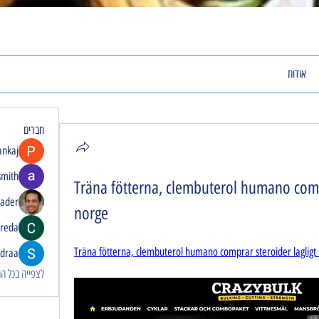
אודות
חברים
ankaj
smith
Träna fötterna, clembuterol humano compra
rader
norge
freda
Träna fötterna, clembuterol humano comprar steroider lagligt 
idraa
לצפייה בכל החבר