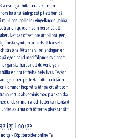
ra övningar hittar du här. Foten 
enom balansträning: stå på ett ben på 
mjuk bosuboll eller vingelkudde. Jobba 
pati är en sjukdom som beror på att 
r. Det går oftast inte att bli bra igen, 
gt första symtom är nedsatt känsel i 
h stretcha fötterna vilket antingen en 
as på egen hand med följande övningar: 
 ner ganska hårt så att du verkligen 
 hålla en bra fothälsa hela livet. Tyvärr 
nämligen med perfekta fötter och tår som 
kor klämmer ihop våra tår på ett sätt som 
tt träna rectus abdominis med plankan ska 
a med underarmarna och fötterna i kontakt 
nder axlarna och fötterna placerar tätt 
gligt i norge
norge - Köp steroider online Ta 