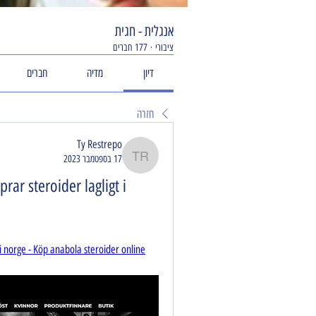
אנגלית - חגית
ציבורי
·
177 חברים
דיון
מדיה
חברים
חזרה
Ty Restrepo
17 בספטמבר 2023
Ty Restrepo
r steroider lagligt i 
i norge - Köp anabola steroider online