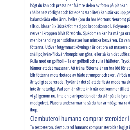
högt du kan och pressa ner främre delen av foten på plankan. B
(hälbenets rörlighet och fotledens stabilitet) kan stärkas upp g
balansbräda eller ännu hellre (om du har Mortons Neurom) på 
tills du klarar 3 x 30sek/fot med god kroppskontroll. Polyneuro
nerver i kroppen blivit förstörda. Sjukdomen kan ha många orsake
men behandling och stödinsatser kan minska besvären. Ett vanli
fötterna. Utöver fotgymnastikövningar är det bra att massera oc
snäll pojkvän/flickvän/kompis kan göra, eller så kan det utför
Rulla med en golfboll – Ta en golfboll och rulla i hålfoten. Tryck
känner att det masserar. Att träna fötterna är en bra idé för att
blir fötterna motarbetade av både strumpor och skor. Vi föds 
är tydligt separerade. Tyvärr är det så att de flesta moderna s
inte är naturligt. Vad som är rätt teknik när det kommer till a
vi gå igenom nu. Inta en plankposition där du står på alla fyr
med golvet. Placera underarmarna så du har armbågarna rakt u
ihop. 
Clembuterol humano comprar steroider la
Ta testosteron, clembuterol humano comprar steroider lagligt i 