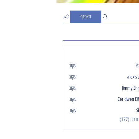
הצטרף
P
עקוב
alexis 
עקוב
Jimmy Sh
עקוב
Ceridwen El
עקוב
S
עקוב
ים (177)