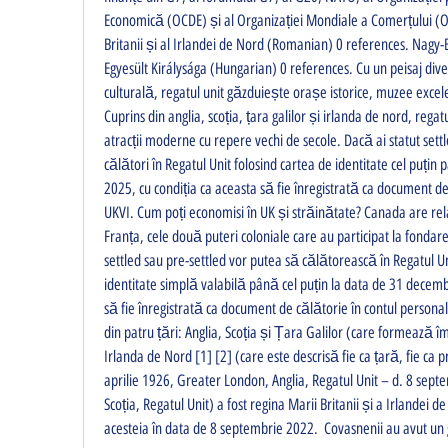
Economică (OCDE) și al Organizației Mondiale a Comerțului (OM
Britanii și al Irlandei de Nord (Romanian) 0 references. Nagy-B
Egyesült Királysága (Hungarian) 0 references. Cu un peisaj div
culturală, regatul unit găzduiește orașe istorice, muzee excele
Cuprins din anglia, scoția, țara galilor și irlanda de nord, rega
atracții moderne cu repere vechi de secole. Dacă ai statut settl
călători în Regatul Unit folosind cartea de identitate cel puțin
2025, cu condiția ca aceasta să fie înregistrată ca document de
UKVI. Cum poți economisi în UK și străinătate? Canada are relați
Franța, cele două puteri coloniale care au participat la fondare
settled sau pre-settled vor putea să călătorească în Regatul Un
identitate simplă valabilă până cel puțin la data de 31 decembr
să fie înregistrată ca document de călătorie în contul personal 
din patru țări: Anglia, Scoția și Țara Galilor (care formează 
Irlanda de Nord [1] [2] (care este descrisă fie ca țară, fie ca pr
aprilie 1926, Greater London, Anglia, Regatul Unit – d. 8 sept
Scoția, Regatul Unit) a fost regina Marii Britanii și a Irlandei 
acesteia în data de 8 septembrie 2022.  Covasnenii au avut un g