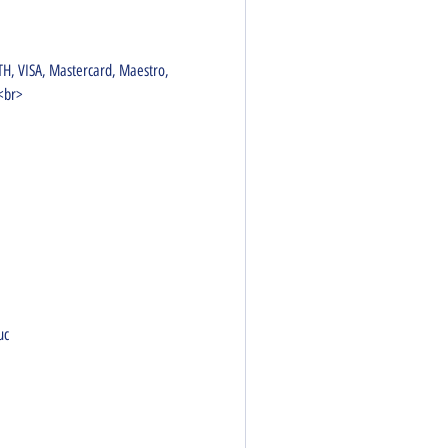
TH, VISA, Mastercard, Maestro, 
y<br>
uc 