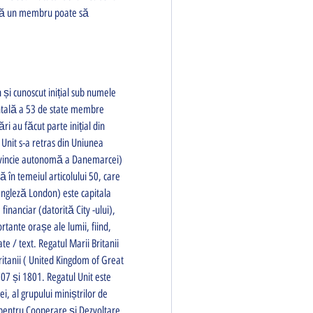
 că un membru poate să 
i cunoscut inițial sub numele 
tală a 53 de state membre 
 au făcut parte inițial din 
Unit s-a retras din Uniunea 
ovincie autonomă a Danemarcei) 
 în temeiul articolului 50, care 
gleză London) este capitala 
financiar (datorită City -ului), 
ortante orașe ale lumii, fiind, 
 / text. Regatul Marii Britanii 
itanii ( United Kingdom of Great 
707 și 1801. Regatul Unit este 
, al grupului miniștrilor de 
 pentru Cooperare și Dezvoltare 