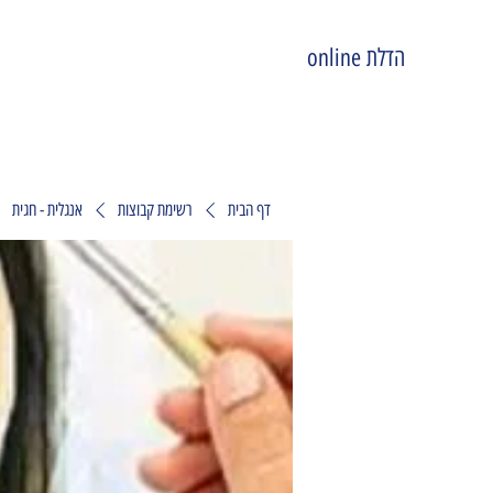
הדלת online
דף הבית
רשימת קבוצות
אנגלית - חגית