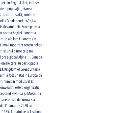
ei din Regatul Unit, inclusiv 
te a populației, starea 
Structura rasială, conform 
politică independentă și-a 
n Regatul Unit. Mare parte a 
n partea Angliei. Londra a 
rașe ale lumii. Londra (în 
el mai important centru politic, 
it, și unul dintre cele mai 
ul oraș global Alpha++. Canada 
loniale care au participat la 
eză Kingdom of Great Britain) 
ain) a fost un stat in Europa de 
r, numit în mod uzual și 
nwealth, este o organizație 
ceptând Rwanda și Mozambic, 
n care acesta din urmă s-a 
de 31 ianuarie 2020 iar 
1985. Tratatul de la Lisabona 