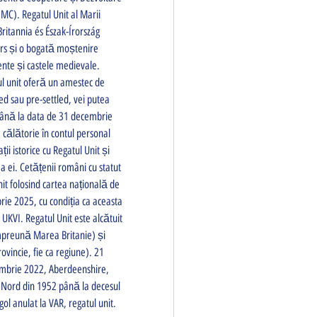
C). Regatul Unit al Marii 
ritannia és Észak-Írország 
ers și o bogată moștenire 
nte și castele medievale. 
tul unit oferă un amestec de 
ed sau pre-settled, vei putea 
 până la data de 31 decembrie 
 călătorie în contul personal 
i istorice cu Regatul Unit și 
a ei. Cetățenii români cu statut 
it folosind cartea națională de 
ie 2025, cu condiția ca aceasta 
UKVI. Regatul Unit este alcătuit 
împreună Marea Britanie) și 
ovincie, fie ca regiune). 21 
embrie 2022, Aberdeenshire, 
de Nord din 1952 până la decesul 
ol anulat la VAR, regatul unit.