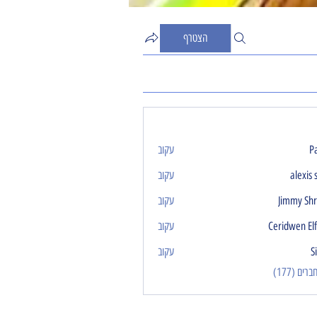
הצטרף
P
עקוב
alexis 
עקוב
Jimmy Sh
עקוב
Ceridwen El
עקוב
S
עקוב
ים (177)