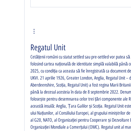
Regatul Unit
Cetățenii români cu statut settled sau pre-settled vor putea să
folosind cartea națională de identitate simplă valabilă până c
2025, cu condiția ca aceasta să fie înregistrată ca document de
UKVI. 21 aprilie 1926, Greater London, Anglia, Regatul Unit – 
Aberdeenshire, Scoția, Regatul Unit) a fost regina Marii Britanii
până la decesul acesteia în data de 8 septembrie 2022. Denum
folosește pentru desemnarea celor trei țări componente ale Reg
această insulă: Anglia, Țara Galilor și Scoția. Regatul Unit
ului Națiunilor, al Consiliului Europei, al grupului miniștrilor d
al G20, NATO, al Organizației pentru Cooperare și Dezvoltare 
Organizației Mondiale a Comerțului (OMC). Regatul unit al marii 