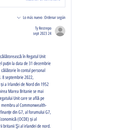
Lo más nuevo
Ordenar según:
Ty Restrepo
24 sept 2023
 călătorească în Regatul Unit 
el puțin la data de 31 decembrie 
 călătorie în contul personal 
d. 8 septembrie 2022, 
 și a Irlandei de Nord din 1952 
irea Marea Britanie se mai 
atului Unit care se află pe 
 este membru al Commonwealth-
e finanțe din G7, al forumului G7, 
Economică (OCDE) și al 
britanii Şi al irlandei de nord. 