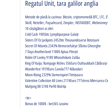
Regatul Unit, tara galilor anglia
Metode de plată la cazinou: Bitcoin, criptomonedă BTC, LTC, E
Skrill, Neteller, Paysafecard, Zimpler, INSTADEBIT, Webmone
10 câștigători ai zilei:
Cold Cash 1905btc Lymphpurpose Galați 
Sisters Of Oz Jackpots 2452btc Thousandcoarse Botoșani 
Secret Of Atlantis 2343% Remorsefulrye Sfântu Gheorghe 
7 Days Anotherland 1180$ Aptua Pitești 
Robin Of Loxley 918$ Whooshskate Zalău 
King Of Kaiju: Rampage Riches 356Euro Outhaulduck Călărași 
Wunderfest 1919Euro Canola777 Năvodari 
Moon Rising 2329% Siemenspeel Timișoara 
Valentine Collection 40 Lines 2174Euro 777stress Miercurea-Ci
Mahjong 88 574$ Pie90 Bistrița 
<br>
Bonus de 1000$ - bet365 cassino