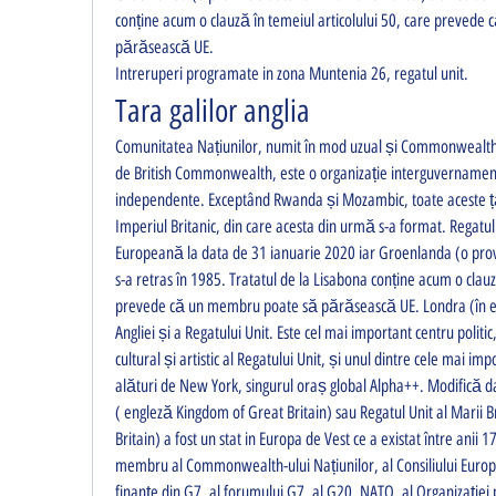
conține acum o clauză în temeiul articolului 50, care prevede
părăsească UE. 
Intreruperi programate in zona Muntenia 26, regatul unit.
Tara galilor anglia
Comunitatea Națiunilor, numit în mod uzual și Commonwealth ș
de British Commonwealth, este o organizație interguvernamen
independente. Exceptând Rwanda și Mozambic, toate aceste țări
Imperiul Britanic, din care acesta din urmă s-a format. Regatul 
Europeană la data de 31 ianuarie 2020 iar Groenlanda (o pr
s-a retras în 1985. Tratatul de la Lisabona conține acum o clauză
prevede că un membru poate să părăsească UE. Londra (în en
Angliei și a Regatului Unit. Este cel mai important centru politic, 
cultural și artistic al Regatului Unit, și unul dintre cele mai imp
alături de New York, singurul oraș global Alpha++. Modifică date
( engleză Kingdom of Great Britain) sau Regatul Unit al Marii Br
Britain) a fost un stat in Europa de Vest ce a existat între anii 1
membru al Commonwealth-ului Națiunilor, al Consiliului Europei
finanțe din G7, al forumului G7, al G20, NATO, al Organizației