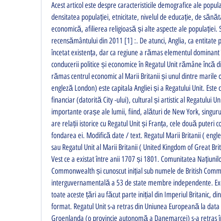
Acest articol este despre caracteristicile demografice ale populați
densitatea populației, etnicitate, nivelul de educație, de sănăta
economică, afilierea religioasă și alte aspecte ale populației. 
recensământului din 2011 [1] :. De atunci, Anglia, ca entitate 
încetat existența, dar ca regiune a rămas elementul dominant î
conducerii politice și economice în Regatul Unit rămâne încă di
rămas centrul economic al Marii Britanii și unul dintre marile o
engleză London) este capitala Angliei și a Regatului Unit. Este c
financiar (datorită City -ului), cultural și artistic al Regatului Un
importante orașe ale lumii, fiind, alături de New York, singur
are relații istorice cu Regatul Unit și Franța, cele două puteri co
fondarea ei. Modifică date / text. Regatul Marii Britanii ( engl
sau Regatul Unit al Marii Britanii ( United Kingdom of Great Brit
Vest ce a existat între anii 1707 și 1801. Comunitatea Națiunilo
Commonwealth și cunoscut inițial sub numele de British Commo
interguvernamentală a 53 de state membre independente. Ex
toate aceste țări au făcut parte inițial din Imperiul Britanic, di
format. Regatul Unit s-a retras din Uniunea Europeană la data 
Groenlanda (o provincie autonomă a Danemarcei) s-a retras în 