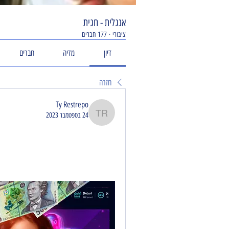
אנגלית - חגית
ציבורי
·
177 חברים
דיון
מדיה
חברים
חזרה
Ty Restrepo
24 בספטמבר 2023
Ty Restrepo