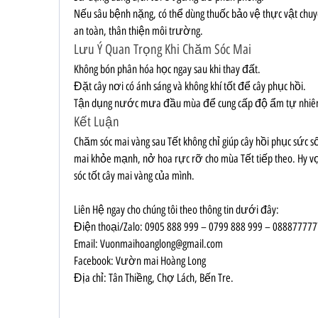
Nếu sâu bệnh nặng, có thể dùng thuốc bảo vệ thực vật chu
an toàn, thân thiện môi trường.
Lưu Ý Quan Trọng Khi Chăm Sóc Mai
Không bón phân hóa học ngay sau khi thay đất.
Đặt cây nơi có ánh sáng và không khí tốt để cây phục hồi.
Tận dụng nước mưa đầu mùa để cung cấp độ ẩm tự nhiên 
Kết Luận
Chăm sóc mai vàng sau Tết không chỉ giúp cây hồi phục sức 
mai khỏe mạnh, nở hoa rực rỡ cho mùa Tết tiếp theo. Hy v
sóc tốt cây mai vàng của mình.
Liên Hệ ngay cho chúng tôi theo thông tin dưới đây:
Điện thoại/Zalo: 0905 888 999 – 0799 888 999 – 088877777
Email: 
Vuonmaihoanglong@gmail.com
Facebook: Vườn mai Hoàng Long
Địa chỉ: Tân Thiềng, Chợ Lách, Bến Tre.