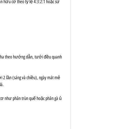
n hữu cơ theo tỷ lệ 4:3:2:1 hoặc sử 
) pha theo hướng dẫn, tưới đều quanh 
 2 lần (sáng và chiều), ngày mát mẻ 
lá.
cơ như phân trùn quế hoặc phân gà ủ 