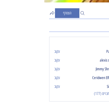
הצטרף
P
עקוב
alexis 
עקוב
Jimmy Sh
עקוב
Ceridwen El
עקוב
S
עקוב
ים (177)