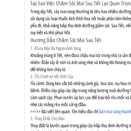
Tại Sao Việc Chăm Sóc Mai Sau Tết Lại Quan Trọn
Trong dịp Tết, cây mai vàng thường bị tiêu hao nhiều dưỡng
sử dụng các loại thuốc kích thích hoa nở hoặc phân bón không
yếu đi, khả năng hấp thụ dinh dưỡng giảm sút. Sau Tết, nếu
suy kiệt và khó phục hồi.
Hướng Dẫn Chăm Sóc Mai Sau Tết
1. Đưa Mai Ra Ngoài Ánh Sáng
Khoảng mùng 8 Tết, nên đưa chậu mai từ trong nhà ra sân để
nhiên. Đặt cây ở nơi có ánh sáng nhẹ và không khí thoáng má
để không làm cháy lá.
2. Tỉa Cành và Vệ Sinh Cây
Tỉa cành: Dùng kéo cắt bỏ những cành già, hoa tàn, nụ hoa c
bệnh. Điều này giúp cây tập trung năng lượng nuôi dưỡng t
Làm sạch cây: Phun nước áp lực cao để loại bỏ rêu mốc và b
nhẹ các mảng rêu mốc cứng đầu.
===>> Bài viết liên quan: Tìm hiểu địa chỉ 
bán mai vàng hoàn
3. Thay Đất Cho Mai
Thay đất là bước quan trọng giúp cây hấp thụ dinh dưỡng 