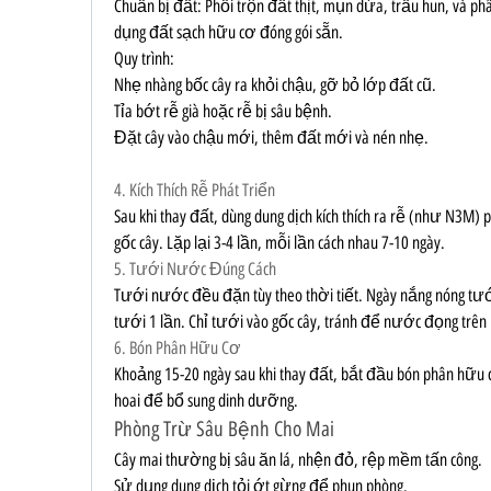
Chuẩn bị đất: Phối trộn đất thịt, mụn dừa, trấu hun, và phâ
dụng đất sạch hữu cơ đóng gói sẵn.
Quy trình:
Nhẹ nhàng bốc cây ra khỏi chậu, gỡ bỏ lớp đất cũ.
Tỉa bớt rễ già hoặc rễ bị sâu bệnh.
Đặt cây vào chậu mới, thêm đất mới và nén nhẹ.
4. Kích Thích Rễ Phát Triển
Sau khi thay đất, dùng dung dịch kích thích ra rễ (như N3M
gốc cây. Lặp lại 3-4 lần, mỗi lần cách nhau 7-10 ngày.
5. Tưới Nước Đúng Cách
Tưới nước đều đặn tùy theo thời tiết. Ngày nắng nóng tưới
tưới 1 lần. Chỉ tưới vào gốc cây, tránh để nước đọng trên 
6. Bón Phân Hữu Cơ
Khoảng 15-20 ngày sau khi thay đất, bắt đầu bón phân hữu 
hoai để bổ sung dinh dưỡng.
Phòng Trừ Sâu Bệnh Cho Mai
Cây mai thường bị sâu ăn lá, nhện đỏ, rệp mềm tấn công.
Sử dụng dung dịch tỏi ớt gừng để phun phòng.