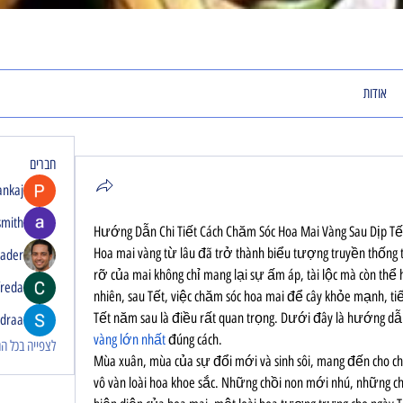
אודות
חברים
ankaj
smith
Hướng Dẫn Chi Tiết Cách Chăm Sóc Hoa Mai Vàng Sau Dịp Tế
Hoa mai vàng từ lâu đã trở thành biểu tượng truyền thống t
rader
rỡ của mai không chỉ mang lại sự ấm áp, tài lộc mà còn thể 
freda
nhiên, sau Tết, việc chăm sóc hoa mai để cây khỏe mạnh, tiế
Tết năm sau là điều rất quan trọng. Dưới đây là hướng dẫn
idraa
vàng lớn nhất
 đúng cách.
לצפייה בכל החבר
Mùa xuân, mùa của sự đổi mới và sinh sôi, mang đến cho ch
vô vàn loài hoa khoe sắc. Những chồi non mới nhú, những ch