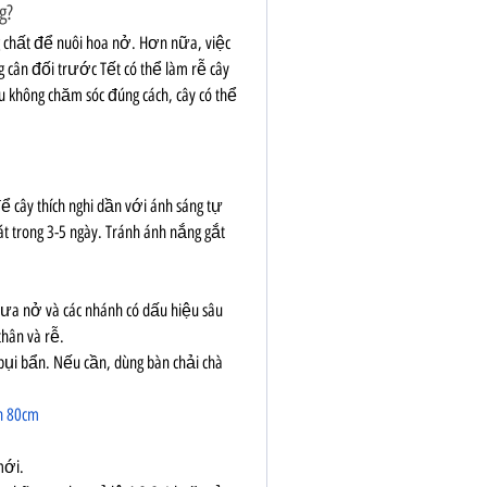
g?
 chất để nuôi hoa nở. Hơn nữa, việc 
 cân đối trước Tết có thể làm rễ cây 
 không chăm sóc đúng cách, cây có thể 
 cây thích nghi dần với ánh sáng tự 
t trong 3-5 ngày. Tránh ánh nắng gắt 
hưa nở và các nhánh có dấu hiệu sâu 
hân và rễ.
ụi bẩn. Nếu cần, dùng bàn chải chà 
h 80cm
mới.