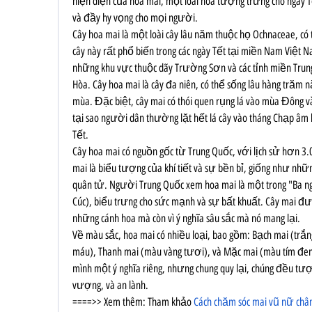
hiện diện của hoa mai, một loài hoa tượng trưng cho ngày Tế
và đầy hy vọng cho mọi người.
Cây hoa mai là một loài cây lâu năm thuộc họ Ochnaceae, có t
cây này rất phổ biến trong các ngày Tết tại miền Nam Việt 
những khu vực thuộc dãy Trường Sơn và các tỉnh miền Tru
Hòa. Cây hoa mai là cây đa niên, có thể sống lâu hàng trăm 
mùa. Đặc biệt, cây mai có thói quen rụng lá vào mùa Đông và
tại sao người dân thường lặt hết lá cây vào tháng Chạp âm lị
Tết.
Cây hoa mai có nguồn gốc từ Trung Quốc, với lịch sử hơn 3.
mai là biểu tượng của khí tiết và sự bền bỉ, giống như nhữ
quân tử. Người Trung Quốc xem hoa mai là một trong "Ba n
Cúc), biểu trưng cho sức mạnh và sự bất khuất. Cây mai đượ
những cánh hoa mà còn vì ý nghĩa sâu sắc mà nó mang lại.
Về màu sắc, hoa mai có nhiều loại, bao gồm: Bạch mai (trắ
máu), Thanh mai (màu vàng tươi), và Mặc mai (màu tím đen)
mình một ý nghĩa riêng, nhưng chung quy lại, chúng đều tư
vượng, và an lành.
====>> Xem thêm: Tham khảo 
Cách chăm sóc mai vũ nữ chân