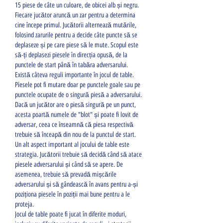
15 piese de câte un culoare, de obicei alb și negru. 
Fiecare jucător aruncă un zar pentru a determina 
cine începe primul. Jucătorii alternează mutările, 
folosind zarurile pentru a decide câte puncte să se 
deplaseze și pe care piese să le mute. Scopul este 
să-ți deplasezi piesele în direcția opusă, de la 
punctele de start până în tabăra adversarului.
Există câteva reguli importante în jocul de table. 
Piesele pot fi mutare doar pe punctele goale sau pe 
punctele ocupate de o singură piesă a adversarului. 
Dacă un jucător are o piesă singură pe un punct, 
acesta poartă numele de "blot" și poate fi lovit de 
adversar, ceea ce înseamnă că piesa respectivă 
trebuie să înceapă din nou de la punctul de start.
Un alt aspect important al jocului de table este 
strategia. Jucătorii trebuie să decidă când să atace 
piesele adversarului și când să se apere. De 
asemenea, trebuie să prevadă mișcările 
adversarului și să gândească în avans pentru a-și 
poziționa piesele în poziții mai bune pentru a le 
proteja.
Jocul de table poate fi jucat în diferite moduri, 