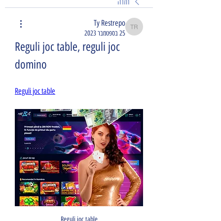
חזרה
Ty Restrepo
Ty Restrepo
25 בספטמבר 2023
Reguli joc table, reguli joc 
domino
Reguli joc table
Reguli joc table