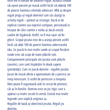
între ele în funcție de anumite reguli. Aceștia trebuie 
să așeze piesele pe masă astfel încât să obțină 100 
de puncte înaintea celorlalți adversari. Află și despre 
reguli jenga și reguli domino! cum să câștigi la 
activity reguli – ponturi și strategii. Dacă ai de 
explicat cuvinte sau expresii compuse, precizează la 
început de câte cuvinte e vorba și dacă există 
cuvânt de legătură. Astfel, va fi mai ușor să fie 
ghicit. Scopul jocului este de a aranja piesele astfel 
încât să obții 100 de puncte înaintea adversarului 
tău. Se joacă în mai multe runde și scopul fiecărei 
runde este să scapi de toate plăcile tale. 
Componentele principale ale jocului sunt plăcile 
(oasele), care sunt împărțite în două capete 
(jumătăți). Cum se joacă domino - regulile jocului. 
Jocuri de masă oferă o oportunitate de a petrece un 
timp interesant. O astfel de petrecere a timpului 
liber poate fi organizată atât în cercul de prieteni, 
cât și în familie. Domino este un joc logic care a 
apărut cu multe secole în urmă. Există mai multe 
legende care explică originea sa. 
Regulile de bază și obiectivul jocului. Reguli joc 
domino.