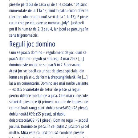
piesele pe tabla de casă și de a le scoate. 104 sunt 
numerotate de la 1 la 13, fiind în patru culori diferite 
(fiecare culoare are două serii de la 1 la 13); 2 piese 
cu un chip pe ele, care se numesc „joly“. Jucătorii 
pot fi în număr de 2, 3 sau 4, iar jocul se parcurge în 
sens trigonometric. 
Reguli joc domino
Cum se joacă domino – regulament de joc. Cum se 
joacă domino - reguli și strategii 4 mai 2023 […] 
domino este un joc ce se joacă în 2-6 persoane. 
Acest joc se joacă cu un set de piese speciale, din 
lemn sau plastic, de formă dreptunghiulară. Ro […] 
lasă un comentariu. Domino are mai multe variante 
– există o varietate de seturi de piese și reguli 
pentru diferite moduri de a juca. Cele mai cunoscute 
seturi de piese (ce îți primesc numele de la piesa de 
cel mai înalt rang) sunt: dublu șase&#39; (28 piese), 
dublu nouă&#39; (55 piese), și dublu 
doisprezece&#39; (91 piese). Domino reguli – scopul 
jocului. Domino se joacă în cel puțin 2 jucători și cel 
mult 6. Miza este ca jucătorii să combine piesele 