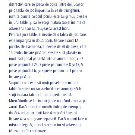
distractiv, care se joacă de obicei între doi jucători 
pe o tablă de joc împărțită în 24 de triunghiuri, 
numite puncte. Scopul jocului este să-ți muți piesele 
în jurul tablei și să le scoți în afara tablei înainte ca 
adversarul tău să reușească acest lucru.
Pentru a juca table, ai nevoie de o tablă de joc, care 
este împărțită în două părți, fiecare având 12 
puncte. De asemenea, ai nevoie de 30 de piese, câte 
15 pentru fiecare jucător. Piesele sunt plasate în 
mod tradițional pe tablă într-un anumit mod, cu 2 
piese pe punctul 24, 3 piese pe punctele 8 și 13, 5 
piese pe punctul 6, și 5 piese pe punctul 1 pentru 
fiecare jucător.
Scopul jocului este să muți piesele tale în jurul 
tablei în sens contrar acelor de ceasornic și să le 
scoți în afara tablei cât mai repede posibil. 
Mușcăturile se fac în funcție de numărul aruncat pe 
zaruri. Dacă arunci un număr dublu, de exemplu, 
două 4-uri, atunci poți face 4 mișcări folosind 
fiecare 4 ca o mișcare separată. Dacă nu poți face o 
mișcare legală, atunci pierzi un tur și adversarul 
tău va juca în continuare.