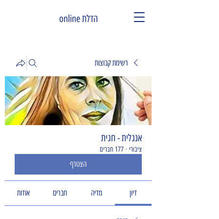
הדלת online
רשימת קבוצות
אנגלית - חגית
ציבורי
·
177 חברים
הצטרף
דיון
מדיה
חברים
אודות