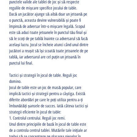
punctele valide ale tablei de joc și să respecte 
regulile de mișcare specifice jocului de table.
Dacă un jucător ajunge să aibă doar un jetoană pe 
o punctă, aceasta devine vulnerabilă și poate fi 
împinsă de adversar într-o mișcare legală. Scopul 
este să aduci toate jetoanele în punctul tău final și 
să le scoți de pe tablă înainte ca adversarul să facă 
același lucru. Jocul se încheie atunci când unul dintre 
jucători a reușit să își scoată toate jetoanele de pe 
tablă, iar adversarul are cel puțin un jetoană în 
punctul lui final.
Tactici și strategii în jocul de table. Reguli joc 
domino.
Jocul de table este un joc de masă popular, care 
implică tactici și strategii pentru a câștiga. Există 
diferite abordări pe care le poți utiliza pentru a-ți 
îmbunătăți șansele de succes. Iată câteva tactici și 
strategii eficiente în jocul de table:
1. Controlul centrului. Reguli joc remi.
Unul dintre principiile de bază în jocul de table este 
de a controla centrul tablei. Mutările tale inițiale ar 
trebui să se concentreze pe plasarea pieselor în 