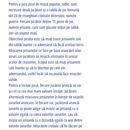
Pentru a juca jocul de masă popular, table, sunt 
necesare două jucători și o tablă de joc formată 
din 24 de triunghiuri colorate alternativ, numite 
puncte. Fiecare jucător deține 15 piese de joc, 
numite jetoane, care sunt plasate inițial pe tablă 
într-un anumit mod.
Obiectivul jocului este să muți toate jetoanele tale 
din tablă înainte ca adversarul să facă același lucru. 
Mișcarea jetoanelor se face pe baza aruncării unor 
zaruri, iar jucătorii se mișcă alternativ în sensul 
acelor de ceasornic. Scopul este să muți jetoanele 
tale înainte și să le blochezi pe cele ale 
adversarului, astfel încât să nu poată face mișcări 
valide.
Pentru a începe jocul, fiecare jucător aruncă un zar 
și cel cu cea mai mare valoare începe. Jucătorii 
alternează mișcarea jetoanelor în funcție de valorile 
zarurilor aruncate. În fiecare tur, jucătorul aruncă 
zarurile și poate alege să miște un jetoană cu o 
valoare egală cu suma valorilor zarurilor, sau să 
miște un jetoană cu o distanță egală cu una dintre 
valorile zarurilor. Mișcările trebuie să fie făcute pe 