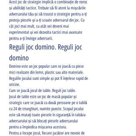
Acest joc de strategie implică o combinație de noroc 
și abilități tactice. Trebuie să fii atent la mișcările 
adversarului tău și să trasezi o strategie pentru a-ți 
proteja piesele și a-ți scoate adversarul din joc. Cu 
cât joci mai mult, cu atât vei deveni mai 
experimentat și vei dezvolta tactici mai avansate 
pentru a-ți învinge adversarii.
Reguli joc domino. Reguli joc 
domino
Domino este un joc popular care se joacă cu piese 
mici realizate din lemn, plastic sau alte materiale. 
Regulile jocului sunt simple și pot fi înțelese rapid de 
oricine.
Cum se joacă jocul de table. Reguli joc table.
Jocul de table este un joc de masă popular și 
strategic care se joacă cu două persoane pe o tablă 
cu 24 de triunghiuri, numite puncte. Scopul jocului 
este să mutați toate piesele în siguranță în tabăra 
adversarului și să blocați piesele adversarului 
pentru a împiedica mișcarea acestora.
Pentru a începe jocul, fiecare jucător are nevoie de 