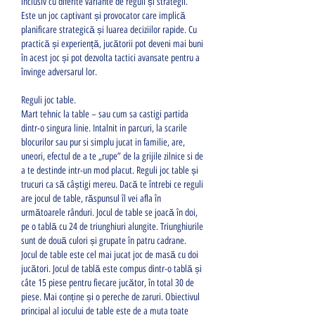
inclusiv cu diferite variante de reguli și strategii. 
Este un joc captivant și provocator care implică 
planificare strategică și luarea deciziilor rapide. Cu 
practică și experiență, jucătorii pot deveni mai buni 
în acest joc și pot dezvolta tactici avansate pentru a 
învinge adversarul lor.
Reguli joc table.
Mart tehnic la table – sau cum sa castigi partida 
dintr-o singura linie. Intalnit in parcuri, la scarile 
blocurilor sau pur si simplu jucat in familie, are, 
uneori, efectul de a te „rupe” de la grijile zilnice si de 
a te destinde intr-un mod placut. Reguli joc table și 
trucuri ca să câștigi mereu. Dacă te întrebi ce reguli 
are jocul de table, răspunsul îl vei afla în 
următoarele rânduri. Jocul de table se joacă în doi, 
pe o tablă cu 24 de triunghiuri alungite. Triunghiurile 
sunt de două culori și grupate în patru cadrane. 
Jocul de table este cel mai jucat joc de masă cu doi 
jucători. Jocul de tablă este compus dintr-o tablă și 
câte 15 piese pentru fiecare jucător, în total 30 de 
piese. Mai conține și o pereche de zaruri. Obiectivul 
principal al jocului de table este de a muta toate 