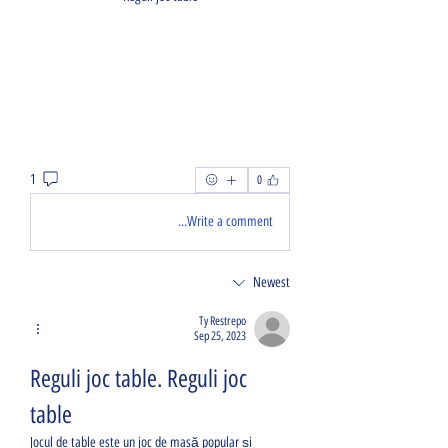
1
0
Write a comment...
Newest
Ty Restrepo
Sep 25, 2023
Reguli joc table. Reguli joc 
table
Jocul de table este un joc de masă popular și 