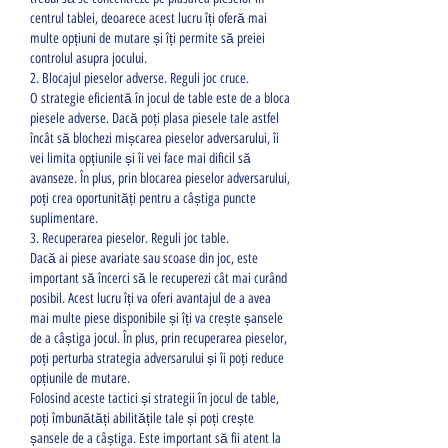
centrul tablei, deoarece acest lucru îți oferă mai 
multe opțiuni de mutare și îți permite să preiei 
controlul asupra jocului.
2. Blocajul pieselor adverse. Reguli joc cruce.
O strategie eficientă în jocul de table este de a bloca 
piesele adverse. Dacă poți plasa piesele tale astfel 
încât să blochezi mișcarea pieselor adversarului, îi 
vei limita opțiunile și îi vei face mai dificil să 
avanseze. În plus, prin blocarea pieselor adversarului, 
poți crea oportunități pentru a câștiga puncte 
suplimentare.
3. Recuperarea pieselor. Reguli joc table.
Dacă ai piese avariate sau scoase din joc, este 
important să încerci să le recuperezi cât mai curând 
posibil. Acest lucru îți va oferi avantajul de a avea 
mai multe piese disponibile și îți va crește șansele 
de a câștiga jocul. În plus, prin recuperarea pieselor, 
poți perturba strategia adversarului și îi poți reduce 
opțiunile de mutare.
Folosind aceste tactici și strategii în jocul de table, 
poți îmbunătăți abilitățile tale și poți crește 
șansele de a câștiga. Este important să fii atent la 